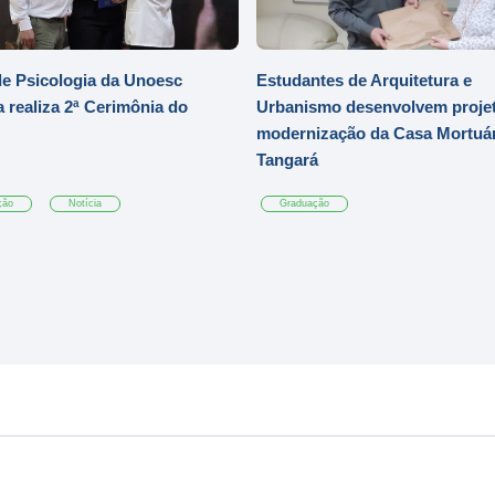
e Psicologia da Unoesc
Estudantes de Arquitetura e
 realiza 2ª Cerimônia do
Urbanismo desenvolvem projet
modernização da Casa Mortuár
Tangará
ção
Notícia
Graduação