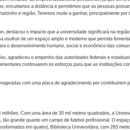
ho, encurtamos a distância e permitimos que as pessoas possa
halzinho e região. Teremos muito a ganhar, principalmente por 
on, destacou o impacto que a universidade significará na regiã
sa usufruir de um espaço amplo e moderno que permita fomenta
ara o desenvolvimento humano, social e econômico das comuni
eo, agradeceu o empenho das autoridades federais e estaduais 
amentares continuarem os esforços para que as instituições co
geadas com uma placa de agradecimento por contribuírem pa
4 milhões. Com uma área de 30 mil metros quadrados, a Unoe
, tão grande quanto um campo de futebol profissional. O espaç
ansformados em quatro), Biblioteca Universitária, com 283 metr