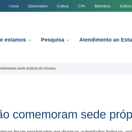
I.nova
Diplomados
Cultura
CPA
Biblioteca
Editora
e estamos
Pesquisa
Atendimento ao Est
comemoram sede própria da Unoesc
gião comemoram sede próp
êmicos foram prestigiados por diversas autoridades federais, es