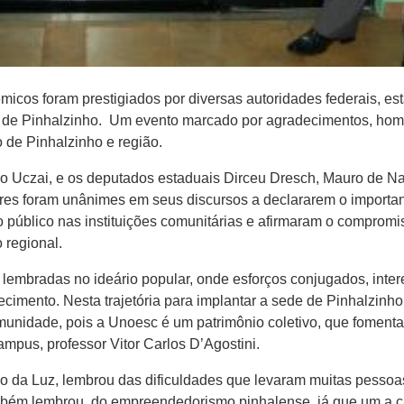
êmicos foram prestigiados por diversas autoridades federais, es
e Pinhalzinho. Um evento marcado por agradecimentos, home
 de Pinhalzinho e região.
o Uczai, e os deputados estaduais Dirceu Dresch, Mauro de N
res foram unânimes em seus discursos a declararem o importan
o público nas instituições comunitárias e afirmaram o compro
 regional.
lembradas no ideário popular, onde esforços conjugados, inte
imento. Nesta trajetória para implantar a sede de Pinhalzinho
unidade, pois a Unoesc é um patrimônio coletivo, que fomenta
ampus, professor Vitor Carlos D’Agostini.
ano da Luz, lembrou das dificuldades que levaram muitas pessoa
também lembrou do empreendedorismo pinhalense, já que um a c