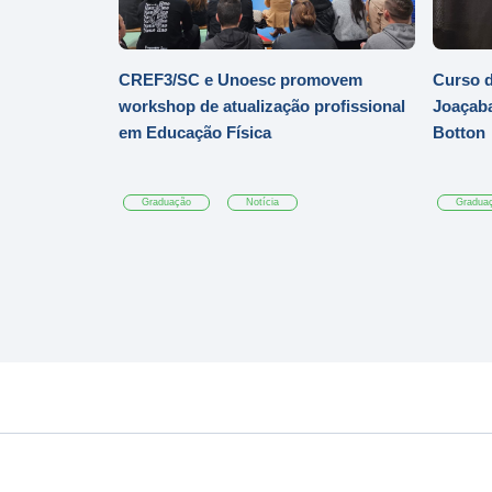
CREF3/SC e Unoesc promovem
Curso d
workshop de atualização profissional
Joaçaba
em Educação Física
Botton
Graduação
Notícia
Gradua