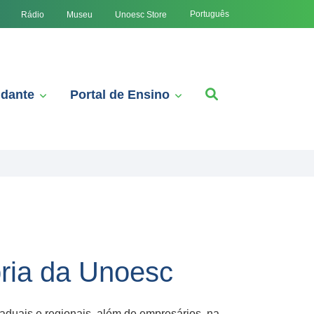
Português
Rádio
Museu
Unoesc Store
udante
Portal de Ensino
ria da Unoesc
taduais e regionais, além de empresários, na