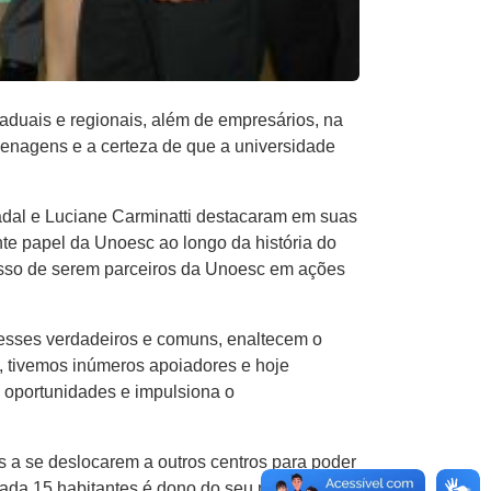
taduais e regionais, além de empresários, na
nagens e a certeza de que a universidade
adal e Luciane Carminatti destacaram em suas
te papel da Unoesc ao longo da história do
misso de serem parceiros da Unoesc em ações
resses verdadeiros e comuns, enaltecem o
, tivemos inúmeros apoiadores e hoje
 oportunidades e impulsiona o
s a se deslocarem a outros centros para poder
ada 15 habitantes é dono do seu negócio.