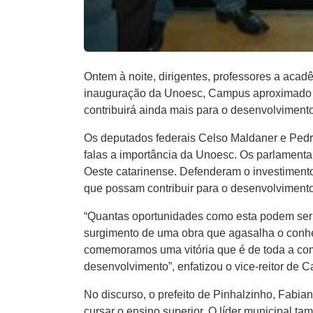
Ontem à noite, dirigentes, professores a acad
inauguração da Unoesc, Campus aproximado d
contribuirá ainda mais para o desenvolvimento
Os deputados federais Celso Maldaner e Pedr
falas a importância da Unoesc. Os parlamenta
Oeste catarinense. Defenderam o investiment
que possam contribuir para o desenvolvimento
“Quantas oportunidades como esta podem ser 
surgimento de uma obra que agasalha o conhec
comemoramos uma vitória que é de toda a com
desenvolvimento”, enfatizou o vice-reitor de C
No discurso, o prefeito de Pinhalzinho, Fabi
cursar o ensino superior. O líder municipal 