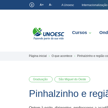
A+
A-
A Unoesc
Internacionalização
Cursos
Ond
Página inicial
O que acontece
Pinhalzinho e região 
Graduação
São Miguel do Oeste
Pinhalzinho e re
Ontem à noite, dirigentes, professores a acad