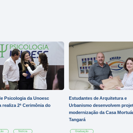
e Psicologia da Unoesc
Estudantes de Arquitetura e
 realiza 2ª Cerimônia do
Urbanismo desenvolvem projet
modernização da Casa Mortuár
Tangará
ção
Notícia
Graduação