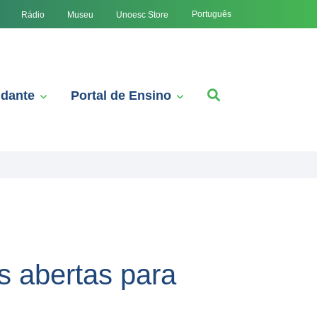
Português
Rádio
Museu
Unoesc Store
udante
Portal de Ensino
s abertas para