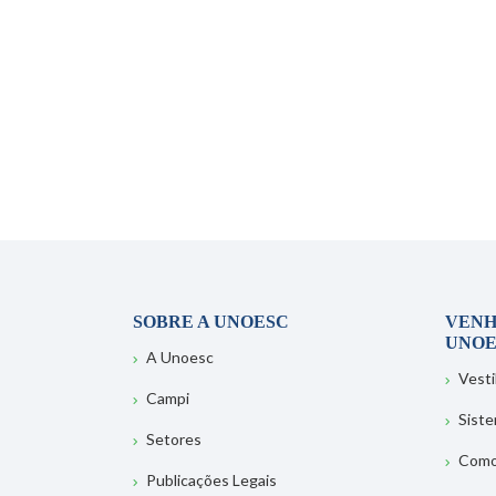
SOBRE A UNOESC
VENH
UNOE
A Unoesc
Vesti
Campi
Sist
Setores
Como
Publicações Legais