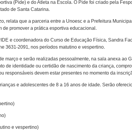
tiva (Pide) e do Atleta na Escola. O Pide foi criado pela Fespor
tado de Santa Catarina.
o, relata que a parceria entre a Unoesc e a Prefeitura Municip
ém de promover a prática esportiva educacional.
IDE e coordenadora do Curso de Educação Física, Sandra Fach
ne 3631-2091, nos períodos matutino e vespertino.
 de março e serão realizadas pessoalmente, na sala anexa ao G
o de identidade ou certidão de nascimento da criança, comprov
e/ou responsáveis devem estar presentes no momento da inscriç
crianças e adolescentes de 8 a 16 anos de idade. Serão oferecid
ertino)
no)
utino e vespertino)