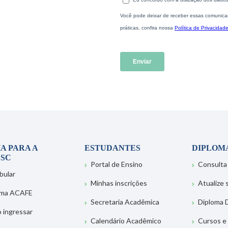
A PARA A
ESTUDANTES
DIPLOM
SC
Portal de Ensino
Consulta
bular
Minhas inscrições
Atualize
ema ACAFE
Secretaria Acadêmica
Diploma D
 ingressar
Calendário Acadêmico
Cursos e