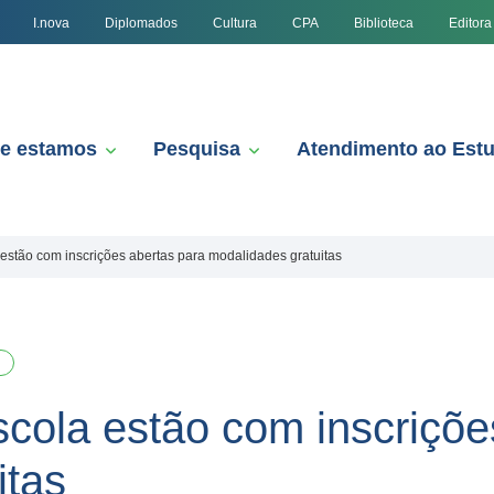
I.nova
Diplomados
Cultura
CPA
Biblioteca
Editora
e estamos
Pesquisa
Atendimento ao Est
 estão com inscrições abertas para modalidades gratuitas
scola estão com inscriçõe
itas