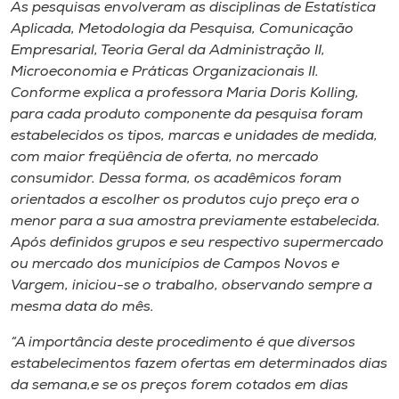
Museu
As pesquisas envolveram as disciplinas de Estatística
Aplicada, Metodologia da Pesquisa, Comunicação
Empresarial, Teoria Geral da Administração II,
Unoesc
Microeconomia e Práticas Organizacionais II.
Store
Conforme explica a professora Maria Doris Kolling,
para cada produto componente da pesquisa foram
estabelecidos os tipos, marcas e unidades de medida,
com maior freqüência de oferta, no mercado
Selecione
consumidor. Dessa forma, os acadêmicos foram
o idioma
orientados a escolher os produtos cujo preço era o
menor para a sua amostra previamente estabelecida.
Após definidos grupos e seu respectivo supermercado
A+
ou mercado dos municípios de Campos Novos e
A-
Vargem, iniciou-se o trabalho, observando sempre a
mesma data do mês.
“A importância deste procedimento é que diversos
estabelecimentos fazem ofertas em determinados dias
da semana,e se os preços forem cotados em dias