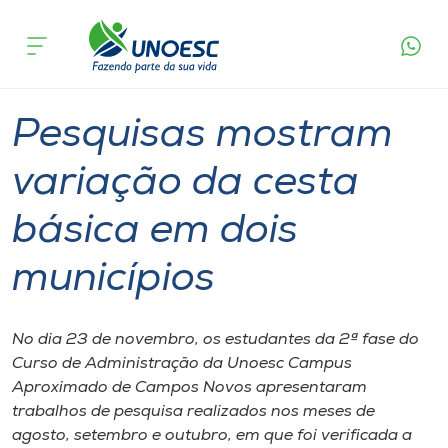
Página
O que
Pesquisas mostram variação da cesta
inicial
acontece
básica em dois municípios
Cursos
Graduação
Campos Novos
Onde estamos
Pesquisas mostram
Pesquisa
variação da cesta
básica em dois
Atendimento ao Estudante
municípios
Portal de Ensino
No dia 23 de novembro, os estudantes da 2ª fase do
A
Curso de Administração da Unoesc Campus
Unoesc
Aproximado de Campos Novos apresentaram
trabalhos de pesquisa realizados nos meses de
Internacionalização
agosto, setembro e outubro, em que foi verificada a