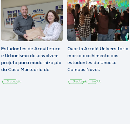
Estudantes de Arquitetura
Quarto Arraiá Universitário
e Urbanismo desenvolvem
marca acolhimento aos
projeto para modernização
estudantes da Unoesc
da Casa Mortuária de
Campos Novos
Tangará
Graduação
Graduação
Notícia