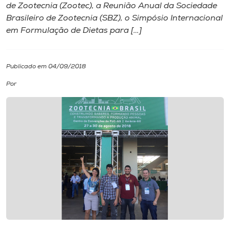
de Zootecnia (Zootec), a Reunião Anual da Sociedade
Brasileiro de Zootecnia (SBZ), o Simpósio Internacional
I.nova
em Formulação de Dietas para […]
Diplomados
Publicado em 04/09/2018
Cultura
Por
CPA
Biblioteca
Editora
Rádio