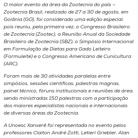
Museu
O maior evento da área da Zootecnia do país –
Zootecnia Brasil, realizado de 27 a 30 de agosto, em
Goiânia (GO), foi considerado uma edição especial,
Unoesc
pois reuniu, pela primeira vez, o Congresso Brasileiro
Store
de Zootecnia (Zootec), a Reunião Anual da Sociedade
Brasileiro de Zootecnia (SBZ), o Simpósio Internacional
em Formulação de Dietas para Gado Leiteiro
(Formuleite) e o Congresso Americano de Cunicultura
Selecione
o idioma
(ARC).
Foram mais de 30 atividades paralelas entre
simpósios, sessões científicas, palestras magnas,
A+
painel técnico, fóruns institucionais e reuniões de área,
A-
sendo ministradas 150 palestras com a participação
dos maiores especialistas nacionais e internacionais
de diversas áreas da Zootecnia.
A Unoesc Xanxerê foi representada no evento pelos
professores Claiton André Zotti, Letieri Griebler, Alan