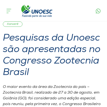
Página
O que
Pesquisas da Unoesc são apresentadas no
inicial
acontece
Congresso Zootecnia Brasil
Cursos
Graduação
Notícia de evento
Pesquisa
Onde estamos
Xanxerê
Pesquisas da Unoesc
Pesquisa
são apresentadas no
Atendimento ao Estudante
Congresso Zootecnia
Portal de Ensino
Brasil
A
O maior evento da área da Zootecnia do país –
Unoesc
Zootecnia Brasil, realizado de 27 a 30 de agosto, em
Goiânia (GO), foi considerado uma edição especial,
Internacionalização
pois reuniu, pela primeira vez, o Congresso Brasileiro