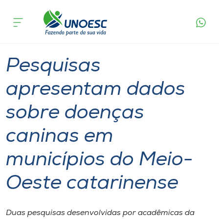
Página
O que
Pesquisas apresentam dados sobre doenças
inicial
acontece
caninas em municípios do Meio-Oeste
Cursos
catarinense
Graduação
Pesquisa
Joaçaba
Onde estamos
Pesquisas
Pesquisa
apresentam dados
sobre doenças
Atendimento ao Estudante
caninas em
Portal de Ensino
municípios do Meio-
A
Oeste catarinense
Unoesc
Internacionalização
Duas pesquisas desenvolvidas por acadêmicas da