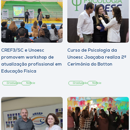
CREF3/SC e Unoesc
Curso de Psicologia da
promovem workshop de
Unoesc Joaçaba realiza 2ª
atualização profissional em
Cerimônia do Botton
Educação Física
Graduação
Notícia
Graduação
Notícia