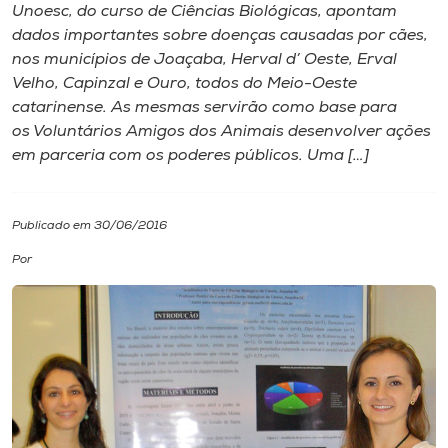
Unoesc, do curso de Ciências Biológicas, apontam
dados importantes sobre doenças causadas por cães,
I.nova
nos municípios de Joaçaba, Herval d’ Oeste, Erval
Velho, Capinzal e Ouro, todos do Meio-Oeste
Diplomados
catarinense. As mesmas servirão como base para
os Voluntários Amigos dos Animais desenvolver ações
em parceria com os poderes públicos. Uma […]
Cultura
CPA
Publicado em 30/06/2016
Por
Biblioteca
Editora
Rádio