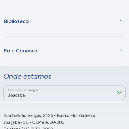
Biblioteca
Fale Conosco
Onde estamos
Selecione o campus
Rua Getúlio Vargas, 2125 - Bairro Flor da Serra
Joaçaba - SC - CEP 89600-000
Telefone (49) 3551-2000