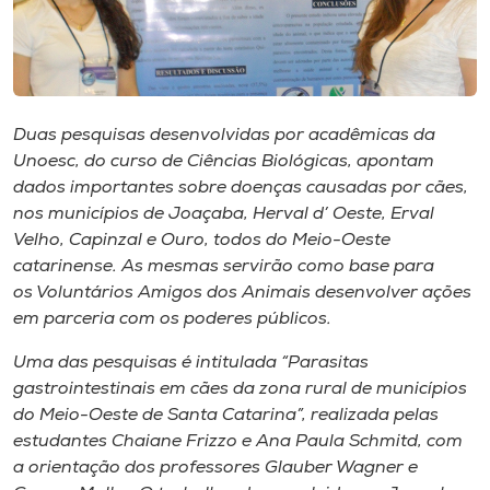
Museu
Unoesc
Store
Duas pesquisas desenvolvidas por acadêmicas da
Unoesc, do curso de Ciências Biológicas, apontam
dados importantes sobre doenças causadas por cães,
Selecione
nos municípios de Joaçaba, Herval d’ Oeste, Erval
o idioma
Velho, Capinzal e Ouro, todos do Meio-Oeste
catarinense. As mesmas servirão como base para
os Voluntários Amigos dos Animais desenvolver ações
em parceria com os poderes públicos.
A+
A-
Uma das pesquisas é intitulada “Parasitas
gastrointestinais em cães da zona rural de municípios
do Meio-Oeste de Santa Catarina”, realizada pelas
estudantes Chaiane Frizzo e Ana Paula Schmitd, com
a orientação dos professores Glauber Wagner e