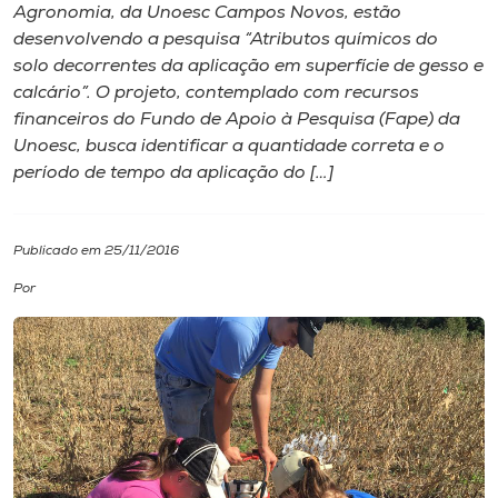
Agronomia, da Unoesc Campos Novos, estão
desenvolvendo a pesquisa “Atributos químicos do
I.nova
solo decorrentes da aplicação em superfície de gesso e
calcário”. O projeto, contemplado com recursos
Diplomados
financeiros do Fundo de Apoio à Pesquisa (Fape) da
Unoesc, busca identificar a quantidade correta e o
período de tempo da aplicação do […]
Cultura
CPA
Publicado em 25/11/2016
Por
Biblioteca
Editora
Rádio