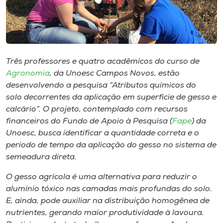
Museu
Unoesc
Store
Três professores e quatro acadêmicos do curso de
Agronomia
, da Unoesc Campos Novos, estão
desenvolvendo a pesquisa “Atributos químicos do
Selecione
solo decorrentes da aplicação em superfície de gesso e
o idioma
calcário”. O projeto, contemplado com recursos
financeiros do Fundo de Apoio à Pesquisa (
Fape
) da
Unoesc, busca identificar a quantidade correta e o
período de tempo da aplicação do gesso no sistema de
A+
semeadura direta.
A-
O gesso agrícola é uma alternativa para reduzir o
alumínio tóxico nas camadas mais profundas do solo.
E, ainda, pode auxiliar na distribuição homogênea de
nutrientes, gerando maior produtividade à lavoura.