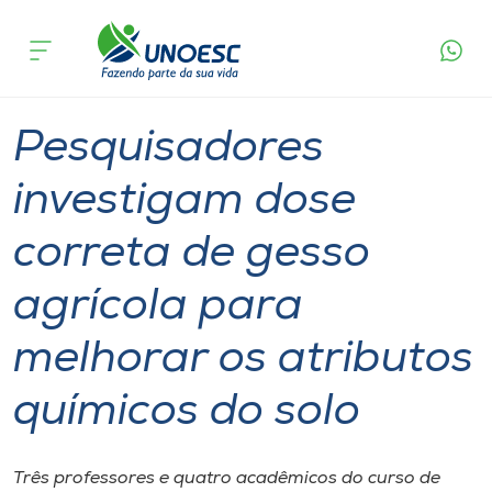
Página
O que
Pesquisadores investigam dose correta de gesso
inicial
acontece
agrícola para melhorar os atributos químicos do
Cursos
solo
Graduação
Pesquisa
Campos Novos
Onde estamos
Pesquisadores
Pesquisa
investigam dose
correta de gesso
Atendimento ao Estudante
agrícola para
Portal de Ensino
melhorar os atributos
A
químicos do solo
Unoesc
Internacionalização
Três professores e quatro acadêmicos do curso de