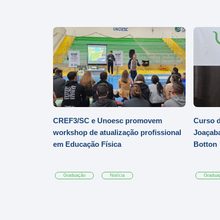
CREF3/SC e Unoesc promovem
Curso d
workshop de atualização profissional
Joaçaba
em Educação Física
Botton
Graduação
Notícia
Gradua