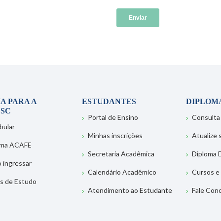
A PARA A
ESTUDANTES
DIPLOM
SC
Portal de Ensino
Consulta
bular
Minhas inscrições
Atualize
ema ACAFE
Secretaria Acadêmica
Diploma D
 ingressar
Calendário Acadêmico
Cursos e
s de Estudo
Atendimento ao Estudante
Fale Con