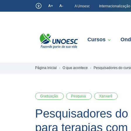
A+
A-
A Unoesc
Internacionalização
Cursos
Ond
Página inicial
O que acontece
Pesquisadores do curso
Graduação
Pesquisa
Xanxerê
Pesquisadores do 
para terapias com 