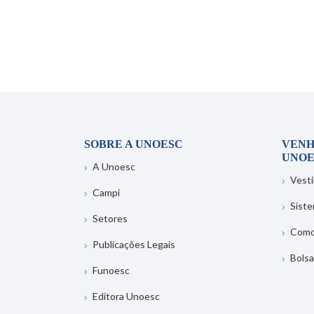
SOBRE A UNOESC
VENH
UNOE
A Unoesc
Vesti
Campi
Sist
Setores
Como
Publicações Legais
Bolsa
Funoesc
Editora Unoesc