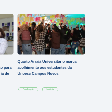
Quarto Arraiá Universitário marca
o para
acolhimento aos estudantes da
ia de
Unoesc Campos Novos
Graduação
Notícia