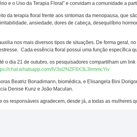
ério e o Uso da Terapia Floral” e convidam a comunidade a parti
ito da terapia floral frente aos sintomas da menopausa, que s
ritabilidade, ansiedade, dores de cabeça, desequilíbrio hormonal
 auxilia nos mais diversos tipos de situações. De forma geral, 
stresse. Cada essência floral possui uma função específica qu
 até o dia 21 de outubro, os pesquisadores compartilham um lin
tps://chat.whatsapp.com/IV3st2NZF8X3L3lrmmcYiv
oras Beatriz Bonadimann, biomédica, e Elisangela Bini Dorigon
cia Denise Kunz e João Maculan.
 e os responsáveis agradecem, desde já, a todas as mulheres qu