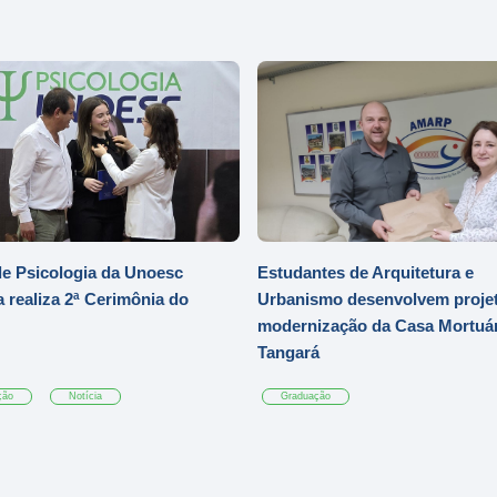
e Psicologia da Unoesc
Estudantes de Arquitetura e
 realiza 2ª Cerimônia do
Urbanismo desenvolvem projet
modernização da Casa Mortuár
Tangará
ção
Notícia
Graduação