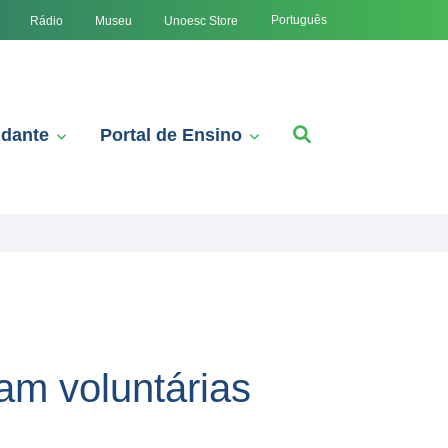
Português
Rádio
Museu
Unoesc Store
udante
Portal de Ensino
am voluntárias