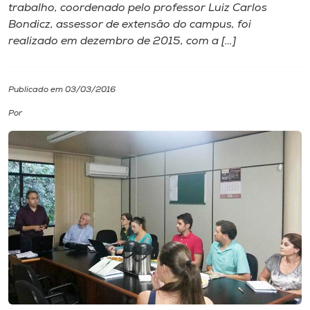
trabalho, coordenado pelo professor Luiz Carlos
Bondicz, assessor de extensão do campus, foi
I.nova
realizado em dezembro de 2015, com a […]
Diplomados
Publicado em 03/03/2016
Cultura
Por
CPA
Biblioteca
Editora
Rádio