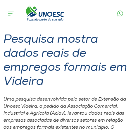
Página
O que
Pesquisa mostra dados reais de empregos
inicial
acontece
formais em Videira
Cursos
Graduação
Extensão
Videira
Onde estamos
Pesquisa mostra
Pesquisa
dados reais de
empregos formais em
Atendimento ao Estudante
Videira
Portal de Ensino
Uma pesquisa desenvolvida pelo setor de Extensão da
A
Unoesc Videira, a pedido da Associação Comercial,
Unoesc
Industrial e Agrícola (Aciav), levantou dados reais das
empresas associadas de diversos setores em relação
Internacionalização
aos empregos formais existentes no município. O