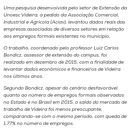
Museu
Uma pesquisa desenvolvida pelo setor de Extensão da
Unoesc Videira, a pedido da Associação Comercial,
Unoesc
Industrial e Agrícola (Aciav), levantou dados reais das
Store
empresas associadas de diversos setores em relação
aos empregos formais existentes no município.
O trabalho, coordenado pelo professor Luiz Carlos
Bondicz, assessor de extensão do
campus
, foi
Selecione
o idioma
realizado em dezembro de 2015, com a finalidade de
levantar dados econômicos e financeiros de Videira
nos últimos anos.
A+
Segundo Bondicz, apesar do cenário desfavorável
A-
quanto ao número de empregos formais observados
no Estado e no Brasil em 2015, o saldo do mercado de
trabalho de Videira foi menos preocupante,
comparando-se com o mesmo período, com queda de
1,77% no número de empregos.