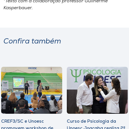
*Texto com a colaboração professor Guilherme
Kasperbauer.
Confira também
CREF3/SC e Unoesc
Curso de Psicologia da
promovem workshop de
Unoesc Joaçaba realiza 2ª