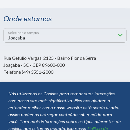
Onde estamos
Selecione o campus
Rua Getúlio Vargas, 2125 - Bairro Flor da Serra
Joaçaba - SC - CEP 89600-000
Telefone (49) 3551-2000
Siga a Unoesc
Nós utilizamos os Cookies para tornar suas interações
com nosso site mais significativa. Eles nos ajudam a
entender melhor como nosso website está sendo usado,
assim podemos entregar conteúdo sob medida para
você. Para mais informações sobre os tipos diferentes de
cookies que estamos usando, leia nossa
Política de