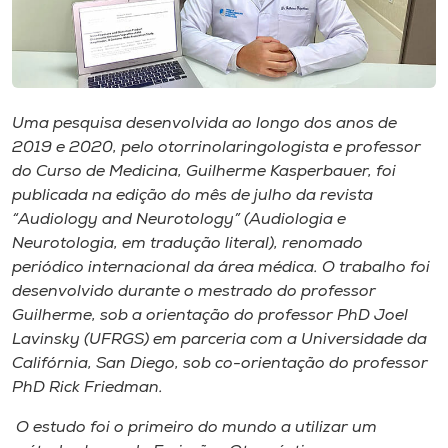
Museu
Unoesc
Store
Uma pesquisa desenvolvida ao longo dos anos de
2019 e 2020, pelo otorrinolaringologista e professor
do Curso de Medicina, Guilherme Kasperbauer, foi
Selecione
publicada na edição do mês de julho da revista
o idioma
“
Audiology and Neurotology
” (Audiologia e
Neurotologia, em tradução literal), renomado
periódico internacional da área médica. O trabalho foi
desenvolvido durante o mestrado do professor
A+
Guilherme, sob a orientação do professor PhD Joel
A-
Lavinsky (UFRGS) em parceria com a Universidade da
Califórnia, San Diego, sob co-orientação do professor
PhD Rick Friedman.
O estudo foi o primeiro do mundo a utilizar um