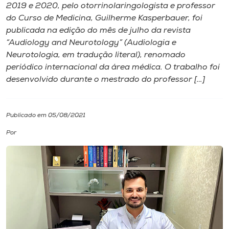
2019 e 2020, pelo otorrinolaringologista e professor
do Curso de Medicina, Guilherme Kasperbauer, foi
I.nova
publicada na edição do mês de julho da revista
“Audiology and Neurotology” (Audiologia e
Diplomados
Neurotologia, em tradução literal), renomado
periódico internacional da área médica. O trabalho foi
desenvolvido durante o mestrado do professor […]
Cultura
CPA
Publicado em 05/08/2021
Por
Biblioteca
Editora
Rádio