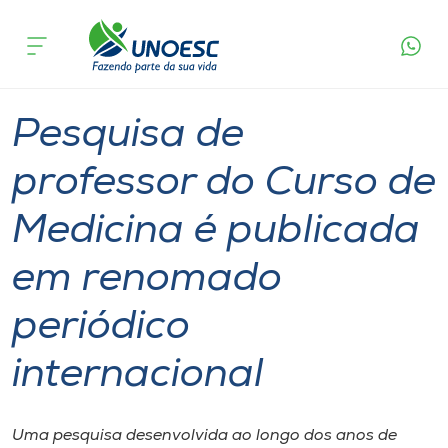
Página
O que
Pesquisa de professor do Curso de Medicina é
inicial
acontece
publicada em renomado periódico internacional
Cursos
Graduação
Professor
Joaçaba
Onde estamos
Pesquisa de
Pesquisa
professor do Curso de
Medicina é publicada
Atendimento ao Estudante
em renomado
Portal de Ensino
periódico
A
internacional
Unoesc
Internacionalização
Uma pesquisa desenvolvida ao longo dos anos de