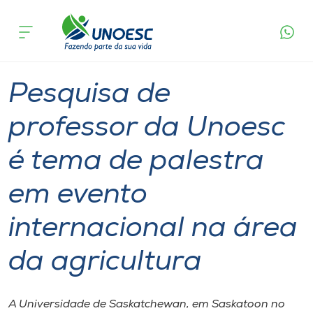
Página
O que
Pesquisa de professor da Unoesc é tema de
inicial
acontece
palestra em evento internacional na área da
Cursos
agricultura
Graduação
Pesquisa
Inovação
Xanxerê
Onde estamos
Pesquisa de
Pesquisa
professor da Unoesc
é tema de palestra
Atendimento ao Estudante
em evento
Portal de Ensino
internacional na área
A
da agricultura
Unoesc
Internacionalização
A Universidade de Saskatchewan, em Saskatoon no