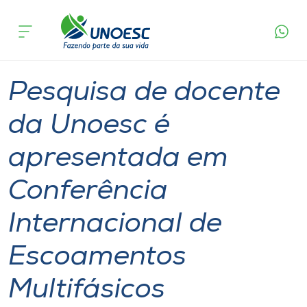
Página
O que
Pesquisa de docente da Unoesc é apresentada
inicial
acontece
em Conferência Internacional de Escoamentos
Cursos
Multifásicos
Graduação
Pesquisa
Joaçaba
Onde estamos
Pesquisa de docente
Pesquisa
da Unoesc é
apresentada em
Atendimento ao Estudante
Conferência
Portal de Ensino
Internacional de
A
Escoamentos
Unoesc
Multifásicos
Internacionalização