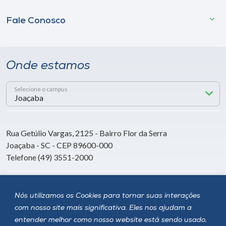
Fale Conosco
Onde estamos
Selecione o campus
Rua Getúlio Vargas, 2125 - Bairro Flor da Serra
Joaçaba - SC - CEP 89600-000
Telefone (49) 3551-2000
Siga a Unoesc
Nós utilizamos os Cookies para tornar suas interações
com nosso site mais significativa. Eles nos ajudam a
entender melhor como nosso website está sendo usado,