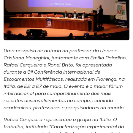
Museu
Unoesc
Store
Uma pesquisa de autoria do professor da Unoesc
Selecione
Cristiano Meneghini, juntamente com Emilio Paladino,
o idioma
Rafael Cerqueira e Ronei Brito, foi apresentada
durante a 9ª Conferência Internacional de
Escoamentos Multifásicos, realizada em Florença, na
Itália, de 22 a 27 de maio. O evento é o maior fórum
A+
internacional para compartilhamento dos mais
A-
recentes desenvolvimentos no campo, reunindo
acadêmicos, professores e pesquisadores do mundo.
Rafael Cerqueira representou o grupo na Itália. O
trabalho, intitulado “Caracterização experimental do