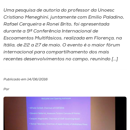
Uma pesquisa de autoria do professor da Unoesc
I.nova
Cristiano Meneghini, juntamente com Emilio Paladino,
Rafael Cerqueira e Ronei Brito, foi apresentada
Diplomados
durante a 9ª Conferência Internacional de
Escoamentos Multifásicos, realizada em Florença, na
Itália, de 22 a 27 de maio. O evento é o maior fórum
Cultura
internacional para compartilhamento dos mais
recentes desenvolvimentos no campo, reunindo […]
CPA
Publicado em 14/06/2016
Biblioteca
Por
Editora
Rádio