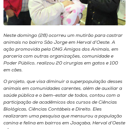
Museu
Unoesc
Store
Neste domingo (28) ocorreu um mutirão para castrar
animais no bairro São Jorge em Herval d’Oeste. A
ação promovida pela ONG Amigos dos Animais, em
Selecione
parceria com outras organizações, comunidade e
o idioma
Poder Público, realizou 20 cirurgias em gatos e 100
em cães.
O projeto, que visa diminuir a superpopulação desses
A+
animais em comunidades carentes, além de auxiliar a
A-
saúde pública e o bem-estar de todos, contou com a
participação de acadêmicos dos cursos de Ciências
Biológicas, Ciências Contábeis e Direito. Eles
realizaram uma pesquisa que mensurou a população
canina e felina em bairros em Joaçaba, Herval d’Oeste