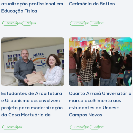
atualização profissional em
Cerimônia do Botton
Educação Física
Graduação
Notícia
Graduação
Notícia
Estudantes de Arquitetura
Quarto Arraiá Universitário
e Urbanismo desenvolvem
marca acolhimento aos
projeto para modernização
estudantes da Unoesc
da Casa Mortuária de
Campos Novos
Tangará
Graduação
Graduação
Notícia