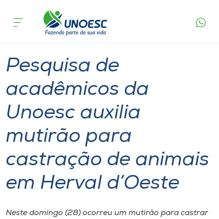
Página
O que
Pesquisa de acadêmicos da Unoesc auxilia
inicial
acontece
mutirão para castração de animais em Herval
Cursos
d’Oeste
Graduação
Inserção Social
Joaçaba
Onde estamos
Pesquisa de
Pesquisa
acadêmicos da
Unoesc auxilia
Atendimento ao Estudante
mutirão para
Portal de Ensino
castração de animais
A
em Herval d’Oeste
Unoesc
Internacionalização
Neste domingo (28) ocorreu um mutirão para castrar