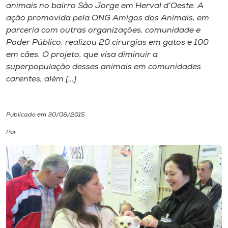
animais no bairro São Jorge em Herval d’Oeste. A
ação promovida pela ONG Amigos dos Animais, em
I.nova
parceria com outras organizações, comunidade e
Poder Público, realizou 20 cirurgias em gatos e 100
Diplomados
em cães. O projeto, que visa diminuir a
superpopulação desses animais em comunidades
carentes, além […]
Cultura
CPA
Publicado em 30/06/2015
Por
Biblioteca
Editora
Rádio