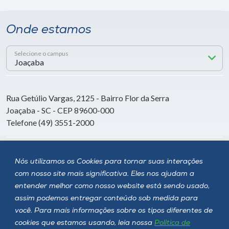
Onde estamos
Selecione o campus
Rua Getúlio Vargas, 2125 - Bairro Flor da Serra
Joaçaba - SC - CEP 89600-000
Telefone (49) 3551-2000
Siga a Unoesc
Nós utilizamos os Cookies para tornar suas interações
com nosso site mais significativa. Eles nos ajudam a
entender melhor como nosso website está sendo usado,
assim podemos entregar conteúdo sob medida para
você. Para mais informações sobre os tipos diferentes de
cookies que estamos usando, leia nossa
Política de