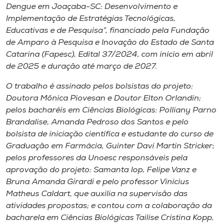
Museu
Dengue em Joaçaba-SC: Desenvolvimento e
Implementação de Estratégias Tecnológicas,
Educativas e de Pesquisa”, financiado pela Fundação
Unoesc
de Amparo à Pesquisa e Inovação do Estado de Santa
Store
Catarina (Fapesc), Edital 37/2024, com início em abril
de 2025 e duração até março de 2027.
O trabalho é assinado pelos bolsistas do projeto:
Selecione
Doutora Mônica Piovesan e Doutor Elton Orlandin;
o idioma
pelos bacharéis em Ciências Biológicas: Polliany Parno
Brandalise, Amanda Pedroso dos Santos e pelo
bolsista de iniciação científica e estudante do curso de
Graduação em Farmácia, Guinter Davi Martin Stricker;
A+
pelos professores da Unoesc responsáveis pela
A-
aprovação do projeto: Samanta Iop, Felipe Vanz e
Bruna Amanda Girardi e pelo professor Vinícius
Matheus Caldart, que auxilia na supervisão das
atividades propostas; e contou com a colaboração da
bacharela em Ciências Biológicas Tailise Cristina Kopp,