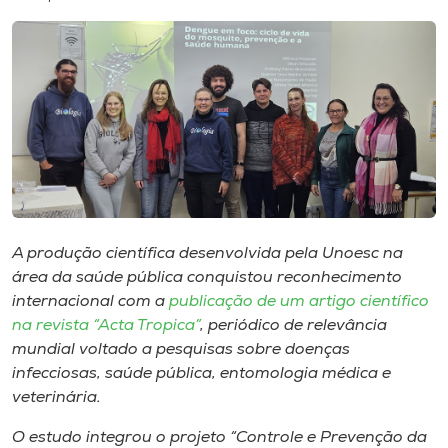
I.nova
Diplomados
Cultura
CPA
A produção científica desenvolvida pela Unoesc na
área da saúde pública conquistou reconhecimento
Biblioteca
internacional com a
publicação de um artigo científico
na revista “Acta Tropica”
, periódico de relevância
Editora
mundial voltado a pesquisas sobre doenças
infecciosas, saúde pública, entomologia médica e
veterinária.
Rádio
O estudo integrou o projeto “Controle e Prevenção da