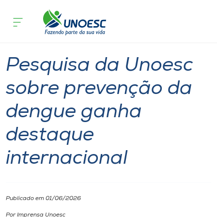
Página inicial
O que acontece
Pesquisa da Unoesc sobre prevenção 
Cursos
Notícia
Pesquisa
Onde estamos
Pesquisa da Unoesc
Pesquisa
sobre prevenção da
dengue ganha
Atendimento ao Estudante
destaque
Portal de Ensino
internacional
A
Unoesc
Publicado em 01/06/2026
Internacionalização
Por Imprensa Unoesc