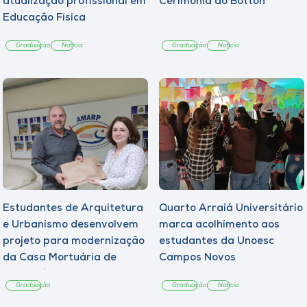
atualização profissional em
Cerimônia do Botton
Educação Física
Graduação
Notícia
Graduação
Notícia
Estudantes de Arquitetura
Quarto Arraiá Universitário
e Urbanismo desenvolvem
marca acolhimento aos
projeto para modernização
estudantes da Unoesc
da Casa Mortuária de
Campos Novos
Tangará
Graduação
Graduação
Notícia