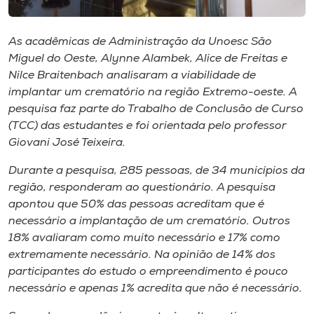
Museu
As acadêmicas de Administração da Unoesc São
Unoesc
Miguel do Oeste, Alynne Alambek, Alice de Freitas e
Store
Nilce Braitenbach analisaram a viabilidade de
implantar um crematório na região Extremo-oeste. A
pesquisa faz parte do Trabalho de Conclusão de Curso
(TCC) das estudantes e foi orientada pelo professor
Selecione
Giovani José Teixeira.
o idioma
Durante a pesquisa, 285 pessoas, de 34 municípios da
região, responderam ao questionário. A pesquisa
apontou que 50% das pessoas acreditam que é
A+
necessário a implantação de um crematório. Outros
A-
18% avaliaram como muito necessário e 17% como
extremamente necessário. Na opinião de 14% dos
participantes do estudo o empreendimento é pouco
necessário e apenas 1% acredita que não é necessário.