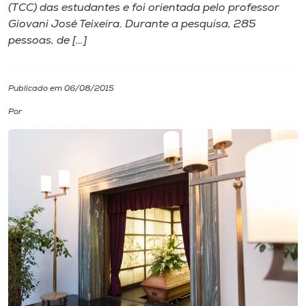
(TCC) das estudantes e foi orientada pelo professor
Giovani José Teixeira. Durante a pesquisa, 285
I.nova
pessoas, de […]
Diplomados
Publicado em 06/08/2015
Cultura
Por
CPA
Biblioteca
Editora
Rádio