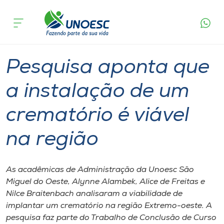
Página
O que
Pesquisa aponta que a instalação de um
inicial
acontece
crematório é viável na região
Cursos
Graduação
Pesquisa
São Miguel do Oeste
Onde estamos
Pesquisa aponta que
Pesquisa
a instalação de um
crematório é viável
Atendimento ao Estudante
na região
Portal de Ensino
As acadêmicas de Administração da Unoesc São
A
Miguel do Oeste, Alynne Alambek, Alice de Freitas e
Unoesc
Nilce Braitenbach analisaram a viabilidade de
implantar um crematório na região Extremo-oeste. A
Internacionalização
pesquisa faz parte do Trabalho de Conclusão de Curso