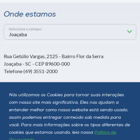
Onde estamos
Selecione o campus
Rua Getúlio Vargas, 2125 - Bairro Flor da Serra
Joaçaba - SC - CEP 89600-000
Telefone (49) 3551-2000
Siga a Unoesc
Nós utilizamos os Cookies para tornar suas interações
com nosso site mais significativa. Eles nos ajudam a
entender melhor como nosso website está sendo usado,
assim podemos entregar conteúdo sob medida para
você. Para mais informações sobre os tipos diferentes de
cookies que estamos usando, leia nossa
Política de