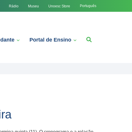
Português
Rádio
Museu
Unoesc Store
udante
Portal de Ensino
ira
termina quinta (11). O cronograma e a relação