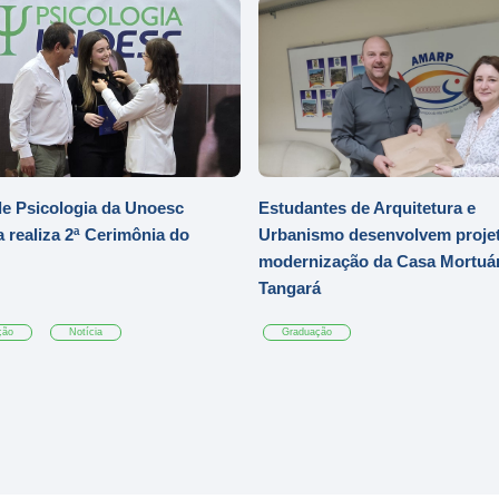
e Psicologia da Unoesc
Estudantes de Arquitetura e
 realiza 2ª Cerimônia do
Urbanismo desenvolvem projet
modernização da Casa Mortuár
Tangará
ção
Notícia
Graduação