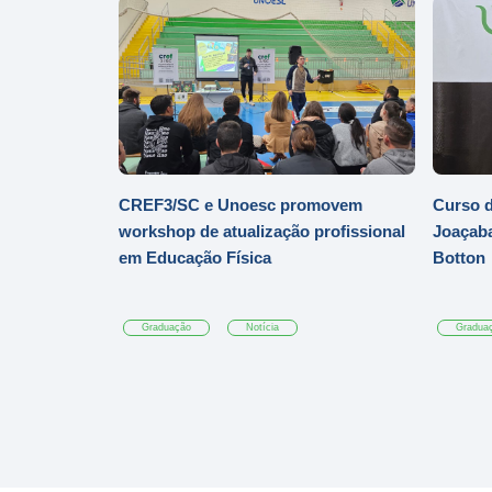
CREF3/SC e Unoesc promovem
Curso d
workshop de atualização profissional
Joaçaba
em Educação Física
Botton
Graduação
Notícia
Gradua