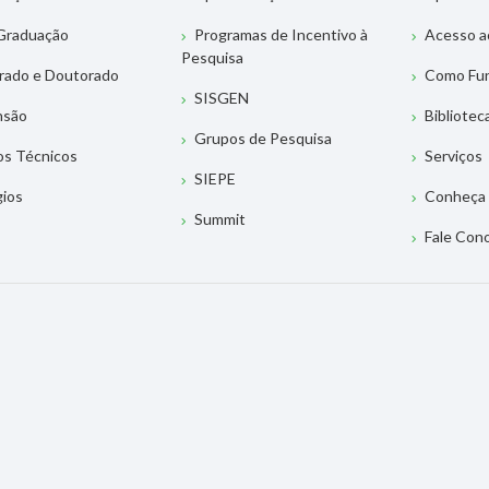
Graduação
Programas de Incentivo à
Acesso a
Pesquisa
rado e Doutorado
Como Fu
SISGEN
nsão
Bibliotec
Grupos de Pesquisa
os Técnicos
Serviços
SIEPE
gios
Conheça 
Summit
Fale Con