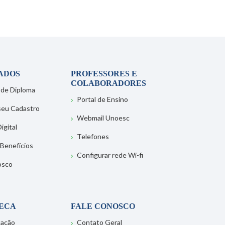
ADOS
PROFESSORES E
COLABORADORES
 de Diploma
Portal de Ensino
 seu Cadastro
Webmail Unoesc
igital
Telefones
 Benefícios
Configurar rede Wi-fi
osco
TECA
FALE CONOSCO
tação
Contato Geral