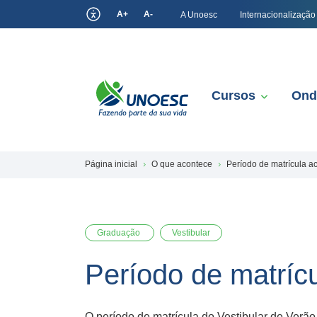
A+
A-
A Unoesc
Internacionalização
Cursos
Ond
Página inicial
O que acontece
Período de matrícula ac
Graduação
Vestibular
Período de matrícu
O período de matrícula do Vestibular de Verão 