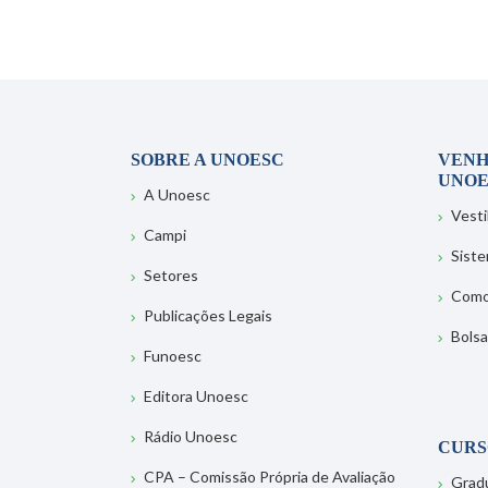
SOBRE A UNOESC
VENH
UNOE
A Unoesc
Vesti
Campi
Sist
Setores
Como
Publicações Legais
Bolsa
Funoesc
Editora Unoesc
Rádio Unoesc
CURS
CPA – Comissão Própria de Avaliação
Grad