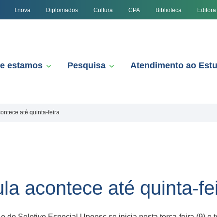
I.nova
Diplomados
Cultura
CPA
Biblioteca
Editora
e estamos
Pesquisa
Atendimento ao Est
ontece até quinta-feira
la acontece até quinta-fe
e do Seletivo Especial Unoesc se inicia nesta terça-feira (9) e 