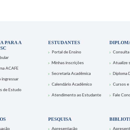
A PARA A
ESTUDANTES
DIPLOM
SC
Portal de Ensino
Consulta
bular
Minhas inscrições
Atualize
ema ACAFE
Secretaria Acadêmica
Diploma D
 ingressar
Calendário Acadêmico
Cursos e
s de Estudo
Atendimento ao Estudante
Fale Con
OS
PESQUISA
BIBLIO
uação
Apresentação
Apresen