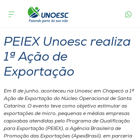
Página
O que
PEIEX Unoesc realiza 1ª Ação de
inicial
acontece
Exportação
Cursos
Notícia de evento
Graduação
Chapecó
Onde estamos
PEIEX Unoesc realiza
Pesquisa
1ª Ação de
Exportação
Atendimento ao Estudante
Portal de Ensino
Em 6 de junho, aconteceu na Unoesc em Chapecó a 1ª
Ação de Exportação do Núcleo Operacional de Santa
Catarina. O evento teve como objetivo estimular as
A
exportações de micro, pequenas e médias empresas
Unoesc
capixabas atendidas pelo Programa de Qualificação
para Exportação (PEIEX), a Agência Brasileira de
Internacionalização
Promoção das Exportações (ApexBrasil), em parceria