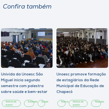
Confira também
Univida da Unoesc São
Unoesc promove formação
Miguel inicia segundo
de estagiários da Rede
semestre com palestra
Municipal de Educação de
sobre saúde e bem-estar
Chapecó
Notícia de
Extensão
Saúde
Notícia
Notícia de
Pesquisa
evento
evento