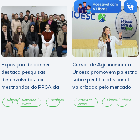
Exposição de banners
Cursos de Agronomia da
destaca pesquisas
Unoesc promovem palestra
desenvolvidas por
sobre perfil profissional
mestrandos do PPGA da
valorizado pelo mercado
Unoesc Chapecó
Notícia
Notícia de
Mestrado
Notícia de
Evento
Notícia
evento
evento