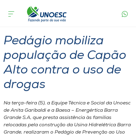
Página
O que
Pedágio mobiliza população de Capão Alto
inicial
acontece
contra o uso de drogas
Cursos
Graduação
Joaçaba
Onde estamos
Pedágio mobiliza
Pesquisa
população de Capão
Alto contra o uso de
Atendimento ao Estudante
drogas
Portal de Ensino
Na terça-feira (5), a Equipe Técnica e Social da Unoesc
A
de Anita Garibaldi e a Baesa – Energértica Barra
Unoesc
Grande S.A, que presta assistência às famílias
relocadas pela construção da Usina Hidrelétrica Barra
Internacionalização
Grande, realizaram o Pedágio de Prevenção ao Uso