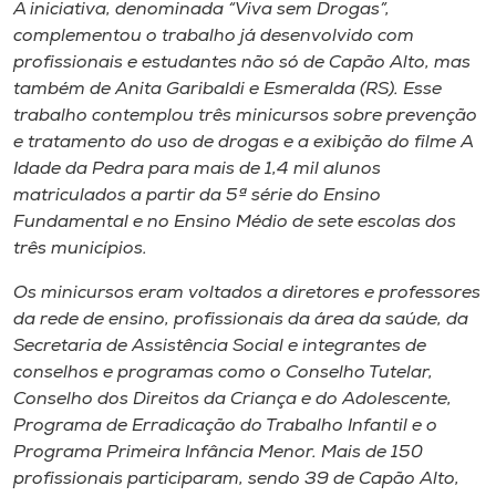
Museu
A iniciativa, denominada “Viva sem Drogas”,
complementou o trabalho já desenvolvido com
profissionais e estudantes não só de Capão Alto, mas
Unoesc
também de Anita Garibaldi e Esmeralda (RS). Esse
Store
trabalho contemplou três minicursos sobre prevenção
e tratamento do uso de drogas e a exibição do filme A
Idade da Pedra para mais de 1,4 mil alunos
matriculados a partir da 5ª série do Ensino
Selecione
Fundamental e no Ensino Médio de sete escolas dos
o idioma
três municípios.
Os minicursos eram voltados a diretores e professores
da rede de ensino, profissionais da área da saúde, da
A+
Secretaria de Assistência Social e integrantes de
A-
conselhos e programas como o Conselho Tutelar,
Conselho dos Direitos da Criança e do Adolescente,
Programa de Erradicação do Trabalho Infantil e o
Programa Primeira Infância Menor. Mais de 150
profissionais participaram, sendo 39 de Capão Alto,