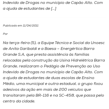
Indevido de Drogas no município de Capão Alto. Com
a ajuda de estudantes de […]
I.nova
Diplomados
Publicado em 11/04/2011
Por
Cultura
Na terça-feira (5), a Equipe Técnica e Social da Unoesc
de Anita Garibaldi e a Baesa – Energértica Barra
CPA
Grande S.A, que presta assistência às famílias
relocadas pela construção da Usina Hidrelétrica Barra
Grande, realizaram o Pedágio de Prevenção ao Uso
Biblioteca
Indevido de Drogas no município de Capão Alto. Com
a ajuda de estudantes de duas escolas de Ensino
Editora
Médio, uma municipal e outra estadual, o grupo fixou
adesivos da ação em mais de 200 veículos que
transitaram pela BR-116 e na SC-458, que passa pelo
Rádio
centro da cidade.