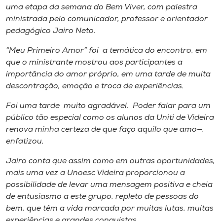
Museu
uma etapa da semana do Bem Viver, com palestra
ministrada pelo comunicador, professor e orientador
pedagógico Jairo Neto.
Unoesc
Store
“Meu Primeiro Amor” foi a temática do encontro, em
que o ministrante mostrou aos participantes a
importância do amor próprio, em uma tarde de muita
descontração, emoção e troca de experiências.
Selecione
o idioma
Foi uma tarde muito agradável. Poder falar para um
público tão especial como os alunos da Uniti de Videira
renova minha certeza de que faço aquilo que amo—,
enfatizou.
A+
A-
Jairo conta que assim como em outras oportunidades,
mais uma vez a Unoesc Videira proporcionou a
possibilidade de levar uma mensagem positiva e cheia
de entusiasmo a este grupo, repleto de pessoas do
bem, que têm a vida marcada por muitas lutas, muitas
experiências e grandes conquistas.