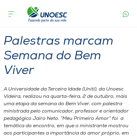
Página
O que
Palestras marcam Semana do Bem
inicial
acontece
Viver
Cursos
Graduação
Palestra
Videira
Onde estamos
Palestras marcam
Pesquisa
Semana do Bem
Viver
Atendimento ao Estudante
Portal de Ensino
A Universidade da Terceira Idade (Uniti), da Unoesc
Videira, realizou na quarta-feira, 2 de outubro, mais
uma etapa da semana do Bem Viver, com palestra
A
ministrada pelo comunicador, professor e orientador
Unoesc
pedagógico Jairo Neto. “Meu Primeiro Amor” foi a
temática do encontro, em que o ministrante mostrou
Internacionalização
aos participantes a importância do amor próprio, em