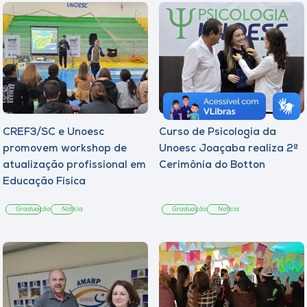
CREF3/SC e Unoesc
Curso de Psicologia da
promovem workshop de
Unoesc Joaçaba realiza 2ª
atualização profissional em
Cerimônia do Botton
Educação Física
Graduação
Notícia
Graduação
Notícia