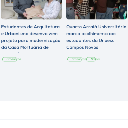
Estudantes de Arquitetura
Quarto Arraiá Universitário
e Urbanismo desenvolvem
marca acolhimento aos
projeto para modernização
estudantes da Unoesc
da Casa Mortuária de
Campos Novos
Tangará
Graduação
Graduação
Notícia