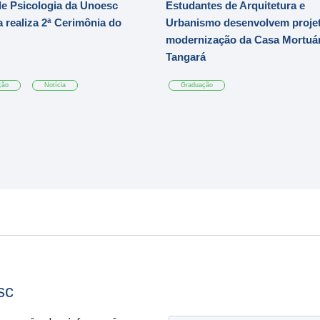
e Psicologia da Unoesc
Estudantes de Arquitetura e
 realiza 2ª Cerimônia do
Urbanismo desenvolvem projet
modernização da Casa Mortuár
Tangará
ção
Notícia
Graduação
sc