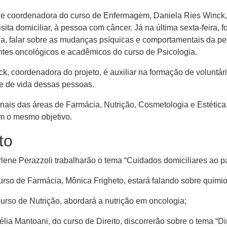
ra e coordenadora do curso de Enfermagem, Daniela Ries Winck
sita domiciliar, à pessoa com câncer. Já na última sexta-feira, f
a, falar sobre as mudanças psíquicas e comportamentais da p
ntes oncológicos e acadêmicos do curso de Psicologia.
, coordenadora do projeto, é auxiliar na formação de voluntár
de de vida dessas pessoas.
onais das áreas de Farmácia, Nutrição, Cosmetologia e Estética
m o mesmo objetivo.
to
rlene Perazzoli trabalharão o tema “Cuidados domiciliares ao 
urso de Farmácia, Mônica Frigheto, estará falando sobre quimio
curso de Nutrição, abordará a nutrição em oncologia;
lia Mantoani, do curso de Direito, discorrerão sobre o tema “Di