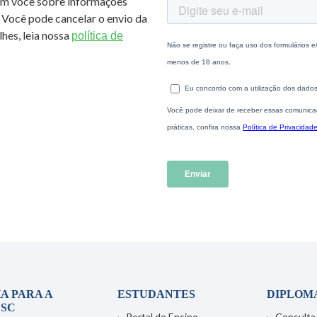
om você sobre informações
 Você pode cancelar o envio da
hes, leia nossa
política de
A PARA A
ESTUDANTES
DIPLOM
SC
Portal de Ensino
Consulta