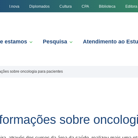
I.nova
Diplomados
Cultura
CPA
Biblioteca
Editora
e estamos
Pesquisa
Atendimento ao Est
ações sobre oncologia para pacientes
nformações sobre oncolog
ra, através dos cursos da área da saúde, realizou mais uma e