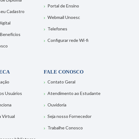
Portal de Ensino
 seu Cadastro
Webmail Unoesc
igital
Telefones
 Benefícios
Configurar rede Wi-fi
osco
TECA
FALE CONOSCO
tação
Contato Geral
os Usuários
Atendimento ao Estudante
nciona
Ouvidoria
a Virtual
Seja nosso Fornecedor
Trabalhe Conosco