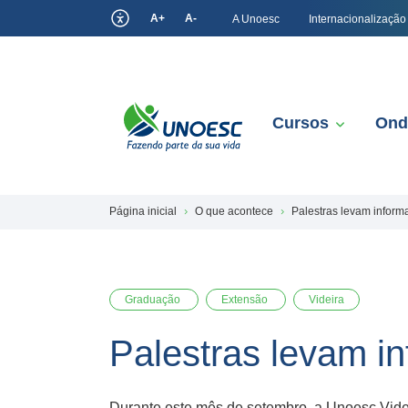
A+
A-
A Unoesc
Internacionalização
Cursos
Ond
Página inicial
O que acontece
Palestras levam inform
Graduação
Extensão
Videira
Palestras levam i
Durante este mês de setembro, a Unoesc Videi