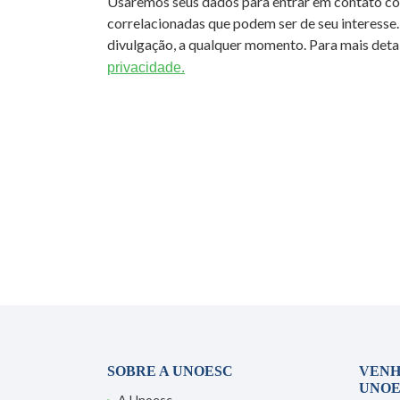
Usaremos seus dados para entrar em contato c
correlacionadas que podem ser de seu interesse.
divulgação, a qualquer momento. Para mais detal
privacidade.
SOBRE A UNOESC
VENH
UNOE
A Unoesc