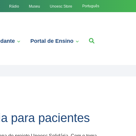
Português
Rádio
Museu
Unoesc Store
udante
Portal de Ensino
ia para pacientes
tapa do projeto Unoesc Solidária. Com o tema