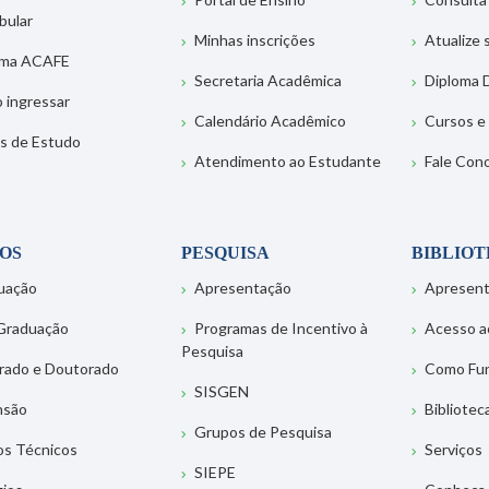
bular
Minhas inscrições
Atualize
ema ACAFE
Secretaria Acadêmica
Diploma D
 ingressar
Calendário Acadêmico
Cursos e
s de Estudo
Atendimento ao Estudante
Fale Con
OS
PESQUISA
BIBLIO
uação
Apresentação
Apresen
Graduação
Programas de Incentivo à
Acesso a
Pesquisa
rado e Doutorado
Como Fu
SISGEN
nsão
Bibliotec
Grupos de Pesquisa
os Técnicos
Serviços
SIEPE