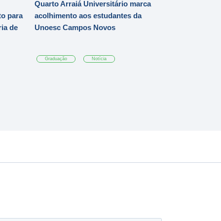
Quarto Arraiá Universitário marca
o para
acolhimento aos estudantes da
ia de
Unoesc Campos Novos
Graduação
Notícia