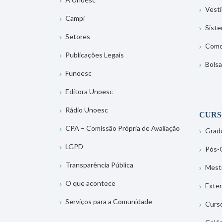
Vesti
Campi
Sist
Setores
Como
Publicações Legais
Bolsa
Funoesc
Editora Unoesc
Rádio Unoesc
CURS
CPA – Comissão Própria de Avaliação
Grad
LGPD
Pós-
Transparência Pública
Mest
O que acontece
Exte
Serviços para a Comunidade
Curs