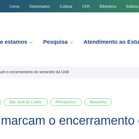
I.nova
Diplomados
Cultura
CPA
Biblioteca
Editora
e estamos
Pesquisa
Atendimento ao Est
rcam o encerramento do semestre da Uniti
São José do Cedro
Pinhalzinho
Maravilha
al marcam o encerramento