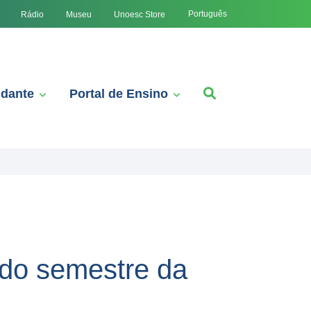
Português
Rádio
Museu
Unoesc Store
udante
Portal de Ensino
 do semestre da