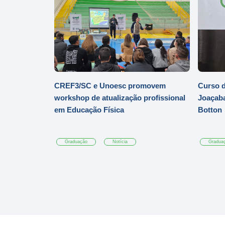
CREF3/SC e Unoesc promovem
Curso d
workshop de atualização profissional
Joaçaba
em Educação Física
Botton
Graduação
Notícia
Gradua