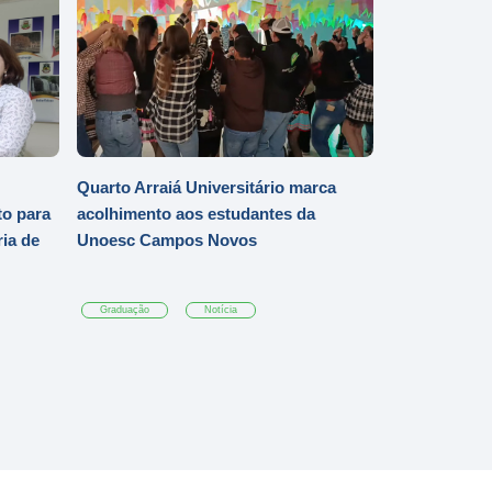
Quarto Arraiá Universitário marca
o para
acolhimento aos estudantes da
ia de
Unoesc Campos Novos
Graduação
Notícia