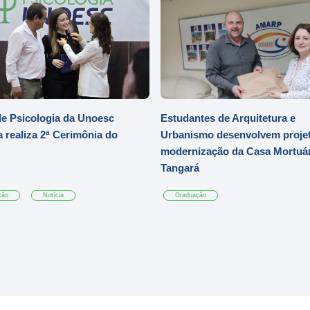
e Psicologia da Unoesc
Estudantes de Arquitetura e
 realiza 2ª Cerimônia do
Urbanismo desenvolvem projet
modernização da Casa Mortuár
Tangará
ção
Notícia
Graduação