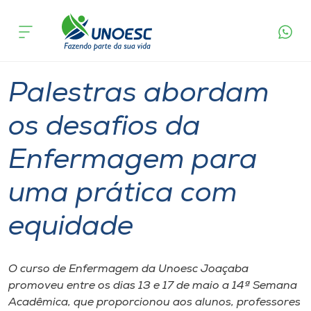
Página
O que
Palestras abordam os desafios da
inicial
acontece
Enfermagem para uma prática com equidade
Cursos
Graduação
Joaçaba
Onde estamos
Palestras abordam
Pesquisa
os desafios da
Enfermagem para
Atendimento ao Estudante
uma prática com
Portal de Ensino
equidade
A
Unoesc
O curso de Enfermagem da Unoesc Joaçaba
promoveu entre os dias 13 e 17 de maio a 14ª Semana
Internacionalização
Acadêmica, que proporcionou aos alunos, professores