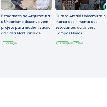
Estudantes de Arquitetura
Quarto Arraiá Universitário
e Urbanismo desenvolvem
marca acolhimento aos
projeto para modernização
estudantes da Unoesc
da Casa Mortuária de
Campos Novos
Tangará
Graduação
Graduação
Notícia