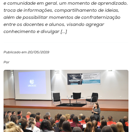
e comunidade em geral, um momento de aprendizado,
troca de informações, compartilhamento de ideias,
I.nova
além de possibilitar momentos de confraternização
entre os docentes e alunos, visando agregar
Diplomados
conhecimento e divulgar […]
Cultura
Publicado em 20/05/2019
Por
CPA
Biblioteca
Editora
Rádio