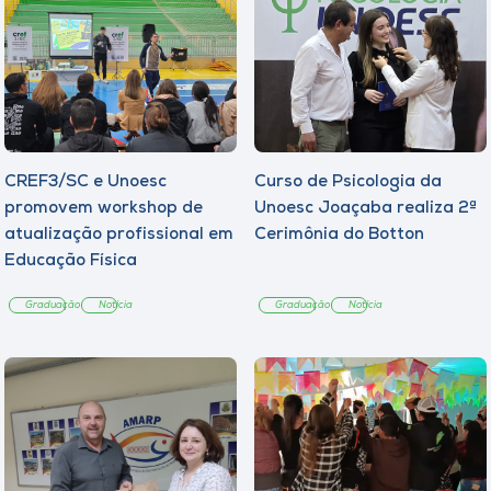
CREF3/SC e Unoesc
Curso de Psicologia da
promovem workshop de
Unoesc Joaçaba realiza 2ª
atualização profissional em
Cerimônia do Botton
Educação Física
Graduação
Notícia
Graduação
Notícia