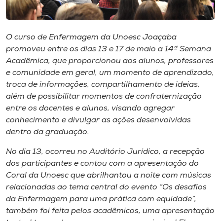
Museu
Unoesc
O curso de Enfermagem da Unoesc Joaçaba
Store
promoveu entre os dias 13 e 17 de maio a 14ª Semana
Acadêmica, que proporcionou aos alunos, professores
e comunidade em geral, um momento de aprendizado,
troca de informações, compartilhamento de ideias,
Selecione
além de possibilitar momentos de confraternização
o idioma
entre os docentes e alunos, visando agregar
conhecimento e divulgar as ações desenvolvidas
dentro da graduação.
A+
No dia 13, ocorreu no Auditório Jurídico, a recepção
A-
dos participantes e contou com a apresentação do
Coral da Unoesc que abrilhantou a noite com músicas
relacionadas ao tema central do evento “Os desafios
da Enfermagem para uma prática com equidade”,
também foi feita pelos acadêmicos, uma apresentação