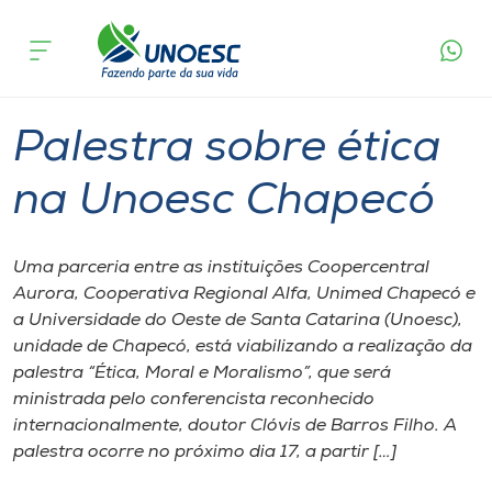
Página
O que
Palestra sobre ética na Unoesc
inicial
acontece
Chapecó
Cursos
Graduação
Chapecó
Onde estamos
Palestra sobre ética
Pesquisa
na Unoesc Chapecó
Atendimento ao Estudante
Uma parceria entre as instituições Coopercentral
Aurora, Cooperativa Regional Alfa, Unimed Chapecó e
Portal de Ensino
a Universidade do Oeste de Santa Catarina (Unoesc),
unidade de Chapecó, está viabilizando a realização da
palestra “Ética, Moral e Moralismo”, que será
A
ministrada pelo conferencista reconhecido
Unoesc
internacionalmente, doutor Clóvis de Barros Filho. A
palestra ocorre no próximo dia 17, a partir […]
Internacionalização