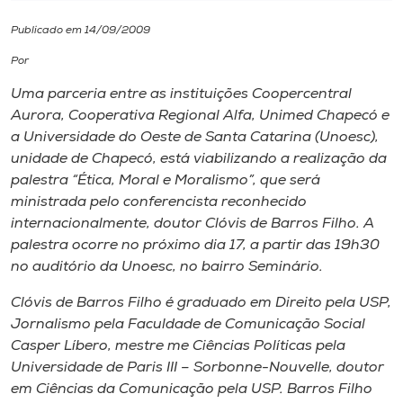
Publicado em 14/09/2009
I.nova
Por
Diplomados
Uma parceria entre as instituições Coopercentral
Aurora, Cooperativa Regional Alfa, Unimed Chapecó e
a Universidade do Oeste de Santa Catarina (Unoesc),
Cultura
unidade de Chapecó, está viabilizando a realização da
palestra “Ética, Moral e Moralismo”, que será
CPA
ministrada pelo conferencista reconhecido
internacionalmente, doutor Clóvis de Barros Filho. A
palestra ocorre no próximo dia 17, a partir das 19h30
Biblioteca
no auditório da Unoesc, no bairro Seminário.
Clóvis de Barros Filho é graduado em Direito pela USP,
Editora
Jornalismo pela Faculdade de Comunicação Social
Casper Líbero, mestre me Ciências Políticas pela
Rádio
Universidade de Paris III – Sorbonne-Nouvelle, doutor
em Ciências da Comunicação pela USP. Barros Filho