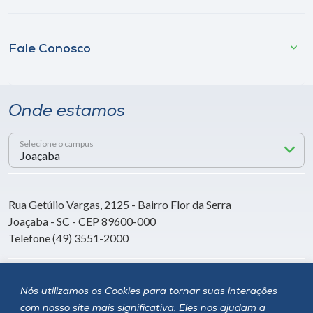
Fale Conosco
Onde estamos
Selecione o campus
Rua Getúlio Vargas, 2125 - Bairro Flor da Serra
Joaçaba - SC - CEP 89600-000
Telefone (49) 3551-2000
Siga a Unoesc
Nós utilizamos os Cookies para tornar suas interações
com nosso site mais significativa. Eles nos ajudam a