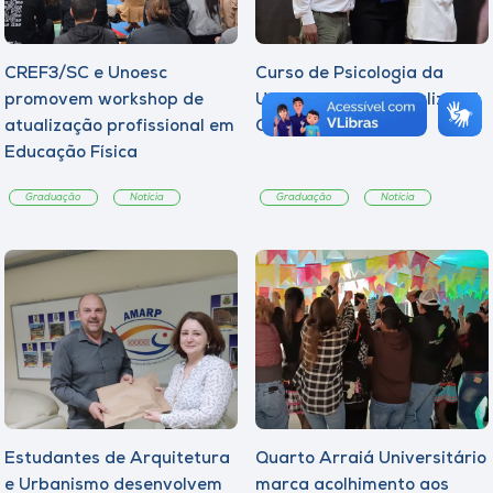
CREF3/SC e Unoesc
Curso de Psicologia da
promovem workshop de
Unoesc Joaçaba realiza 2ª
atualização profissional em
Cerimônia do Botton
Educação Física
Graduação
Notícia
Graduação
Notícia
Estudantes de Arquitetura
Quarto Arraiá Universitário
e Urbanismo desenvolvem
marca acolhimento aos