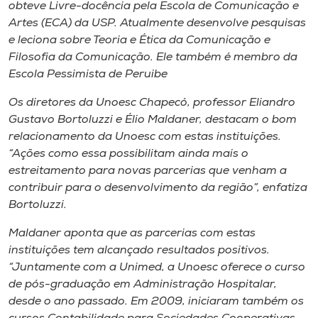
Museu
obteve Livre-docência pela Escola de Comunicação e
Artes (ECA) da USP. Atualmente desenvolve pesquisas
e leciona sobre Teoria e Ética da Comunicação e
Unoesc
Filosofia da Comunicação. Ele também é membro da
Store
Escola Pessimista de Peruibe
Os diretores da Unoesc Chapecó, professor Eliandro
Gustavo Bortoluzzi e Élio Maldaner, destacam o bom
Selecione
relacionamento da Unoesc com estas instituições.
o idioma
“Ações como essa possibilitam ainda mais o
estreitamento para novas parcerias que venham a
contribuir para o desenvolvimento da região”, enfatiza
Bortoluzzi.
A+
A-
Maldaner aponta que as parcerias com estas
instituições tem alcançado resultados positivos.
“Juntamente com a Unimed, a Unoesc oferece o curso
de pós-graduação em Administração Hospitalar,
desde o ano passado. Em 2009, iniciaram também os