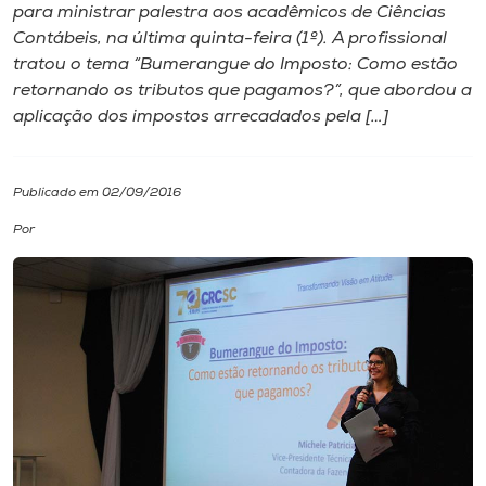
para ministrar palestra aos acadêmicos de Ciências
Contábeis, na última quinta-feira (1º). A profissional
I.nova
tratou o tema “Bumerangue do Imposto: Como estão
retornando os tributos que pagamos?”, que abordou a
Diplomados
aplicação dos impostos arrecadados pela […]
Cultura
Publicado em 02/09/2016
Por
CPA
Biblioteca
Editora
Rádio