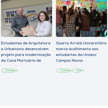
Estudantes de Arquitetura
Quarto Arraiá Universitário
e Urbanismo desenvolvem
marca acolhimento aos
projeto para modernização
estudantes da Unoesc
da Casa Mortuária de
Campos Novos
Tangará
Graduação
Graduação
Notícia