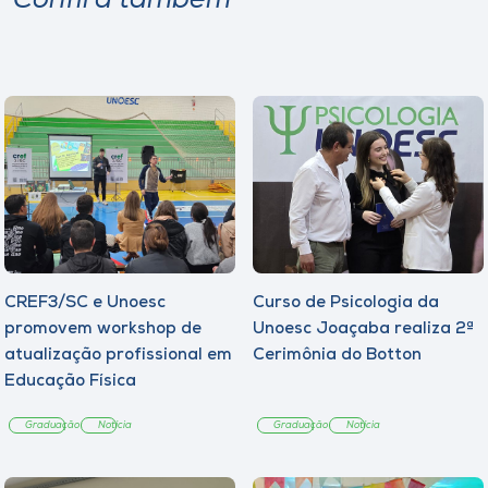
Confira também
CREF3/SC e Unoesc
Curso de Psicologia da
promovem workshop de
Unoesc Joaçaba realiza 2ª
atualização profissional em
Cerimônia do Botton
Educação Física
Graduação
Notícia
Graduação
Notícia