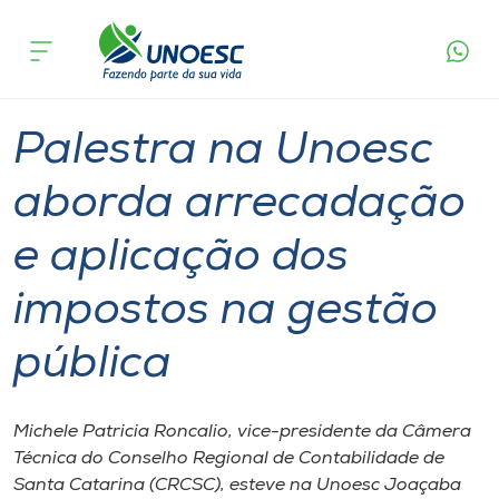
Página
O que
Palestra na Unoesc aborda arrecadação e
inicial
acontece
aplicação dos impostos na gestão pública
Cursos
Graduação
Palestra
Joaçaba
Onde estamos
Palestra na Unoesc
Pesquisa
aborda arrecadação
e aplicação dos
Atendimento ao Estudante
impostos na gestão
Portal de Ensino
pública
A
Unoesc
Michele Patricia Roncalio, vice-presidente da Câmera
Técnica do Conselho Regional de Contabilidade de
Internacionalização
Santa Catarina (CRCSC), esteve na Unoesc Joaçaba