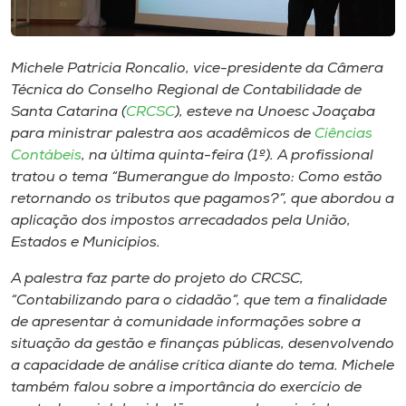
Museu
Unoesc
Michele Patricia Roncalio, vice-presidente da Câmera
Store
Técnica do Conselho Regional de Contabilidade de
Santa Catarina (
CRCSC
), esteve na Unoesc Joaçaba
para ministrar palestra aos acadêmicos de
Ciências
Contábeis
, na última quinta-feira (1º). A profissional
Selecione
tratou o tema “Bumerangue do Imposto: Como estão
o idioma
retornando os tributos que pagamos?”, que abordou a
aplicação dos impostos arrecadados pela União,
Estados e Municípios.
A+
A palestra faz parte do projeto do CRCSC,
A-
“Contabilizando para o cidadão”, que tem a finalidade
de apresentar à comunidade informações sobre a
situação da gestão e finanças públicas, desenvolvendo
a capacidade de análise crítica diante do tema. Michele
também falou sobre a importância do exercício de