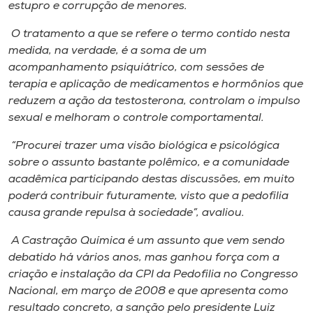
Museu
estupro e corrupção de menores.
O tratamento a que se refere o termo contido nesta
Unoesc
medida, na verdade, é a soma de um
Store
acompanhamento psiquiátrico, com sessões de
terapia e aplicação de medicamentos e hormônios que
reduzem a ação da testosterona, controlam o impulso
sexual e melhoram o controle comportamental.
Selecione
o idioma
“Procurei trazer uma visão biológica e psicológica
sobre o assunto bastante polêmico, e a comunidade
acadêmica participando destas discussões, em muito
poderá contribuir futuramente, visto que a pedofilia
A+
causa grande repulsa à sociedade”, avaliou.
A-
A Castração Química é um assunto que vem sendo
debatido há vários anos, mas ganhou força com a
criação e instalação da CPI da Pedofilia no Congresso
Nacional, em março de 2008 e que apresenta como
resultado concreto, a sanção pelo presidente Luiz