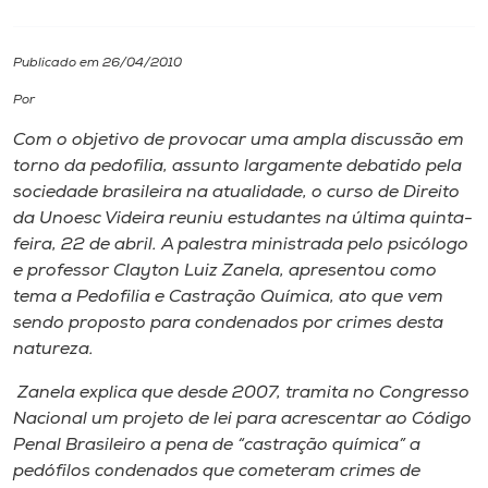
I.nova
Publicado em 26/04/2010
Por
Diplomados
Com o objetivo de provocar uma ampla discussão em
torno da pedofilia, assunto largamente debatido pela
Cultura
sociedade brasileira na atualidade, o curso de Direito
da Unoesc Videira reuniu estudantes na última quinta-
CPA
feira, 22 de abril. A palestra ministrada pelo psicólogo
e professor Clayton Luiz Zanela, apresentou como
tema a Pedofilia e Castração Química, ato que vem
Biblioteca
sendo proposto para condenados por crimes desta
natureza.
Editora
Zanela explica que desde 2007, tramita no Congresso
Nacional um projeto de lei para acrescentar ao Código
Rádio
Penal Brasileiro a pena de “castração química” a
pedófilos condenados que cometeram crimes de