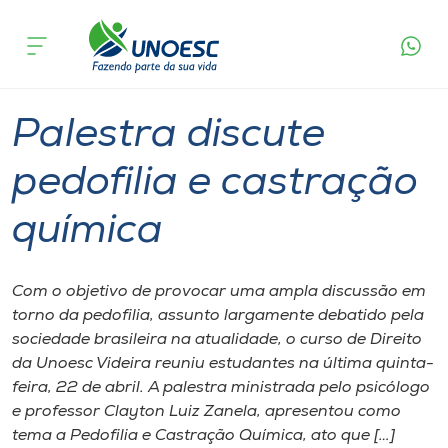
Página
O que
Palestra discute pedofilia e castração
inicial
acontece
química
Cursos
Graduação
Videira
Onde estamos
Palestra discute
Pesquisa
pedofilia e castração
química
Atendimento ao Estudante
Portal de Ensino
Com o objetivo de provocar uma ampla discussão em
torno da pedofilia, assunto largamente debatido pela
sociedade brasileira na atualidade, o curso de Direito
A
da Unoesc Videira reuniu estudantes na última quinta-
Unoesc
feira, 22 de abril. A palestra ministrada pelo psicólogo
e professor Clayton Luiz Zanela, apresentou como
Internacionalização
tema a Pedofilia e Castração Química, ato que […]