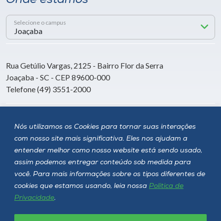
Onde estamos
Selecione o campus
Rua Getúlio Vargas, 2125 - Bairro Flor da Serra
Joaçaba - SC - CEP 89600-000
Telefone (49) 3551-2000
Siga a Unoesc
Nós utilizamos os Cookies para tornar suas interações
com nosso site mais significativa. Eles nos ajudam a
entender melhor como nosso website está sendo usado,
assim podemos entregar conteúdo sob medida para
você. Para mais informações sobre os tipos diferentes de
cookies que estamos usando, leia nossa
Política de
Privacidade
.