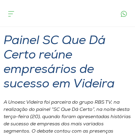
Página
O que
Painel SC Que Dá Certo reúne empresários
inicial
acontece
de sucesso em Videira
Cursos
Graduação
Geral
Videira
Onde estamos
Painel SC Que Dá
Pesquisa
Certo reúne
empresários de
Atendimento ao Estudante
sucesso em Videira
Portal de Ensino
A Unoesc Videira foi parceira do grupo RBS TV, na
A
realização do painel “SC Que Dá Certo”, na noite desta
Unoesc
terça-feira (20), quando foram apresentadas histórias
de sucesso de empresas dos mais variados
Internacionalização
segmentos. O debate contou com as presenças