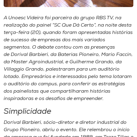
Museu
A Unoesc Videira foi parceira do grupo RBS TV, na
Unoesc
realização do painel “SC Que Dá Certo”, na noite desta
Store
terça-feira (20), quando foram apresentadas histórias
de sucesso de empresas dos mais variados
segmentos. O debate contou com as presenças
de Dorival Barbieri, da Baterias Pioneiro, Mario Faccin,
Selecione
da Master Agroindustrial, e Guilherme Grando, da
o idioma
Villaggio Grando, palestraram para um auditório
lotado. Empresários e interessados pelo tema lotaram
o auditório do
campus
, para conferir as estratégias
A+
dos painelistas que compartilharam histórias
A-
inspiradoras e os desafios de empreender.
Simplicidade
Dorival Barbieri, sócio-diretor e diretor industrial do
Grupo Pioneiro, abriu o evento. Ele relembrou o início