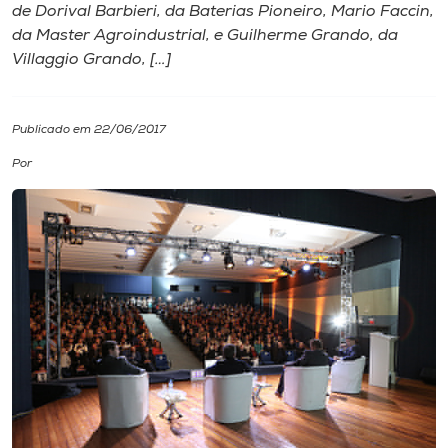
de Dorival Barbieri, da Baterias Pioneiro, Mario Faccin,
da Master Agroindustrial, e Guilherme Grando, da
I.nova
Villaggio Grando, […]
Diplomados
Publicado em 22/06/2017
Cultura
Por
CPA
Biblioteca
Editora
Rádio