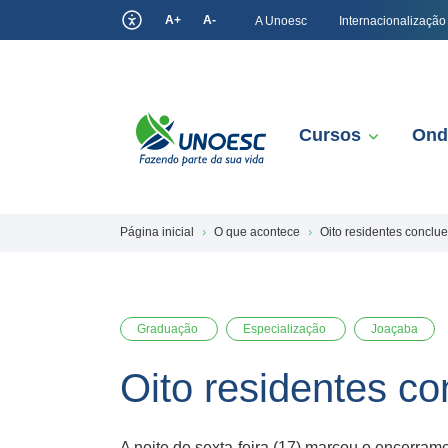
A+
A-
A Unoesc
Internacionalização
Cursos
Ond
Página inicial
O que acontece
Oito residentes conclu
Graduação
Especialização
Joaçaba
Oito residentes c
A noite de sexta-feira (17) marcou o encerram