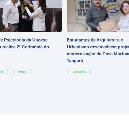
e Psicologia da Unoesc
Estudantes de Arquitetura e
 realiza 2ª Cerimônia do
Urbanismo desenvolvem projet
modernização da Casa Mortuár
Tangará
ção
Notícia
Graduação