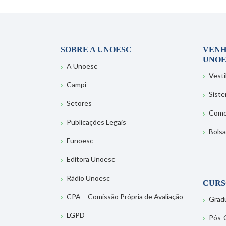
SOBRE A UNOESC
VENH
UNOE
A Unoesc
Vesti
Campi
Sist
Setores
Como
Publicações Legais
Bolsa
Funoesc
Editora Unoesc
Rádio Unoesc
CURS
CPA – Comissão Própria de Avaliação
Grad
LGPD
Pós-