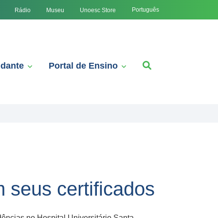
Português
Rádio
Museu
Unoesc Store
udante
Portal de Ensino
 seus certificados
dências no Hospital Universitário Santa