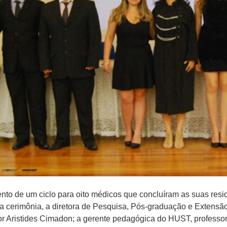
ento de um ciclo para oito médicos que concluíram as suas resi
 cerimônia, a diretora de Pesquisa, Pós-graduação e Extensã
or Aristides Cimadon; a gerente pedagógica do HUST, professora