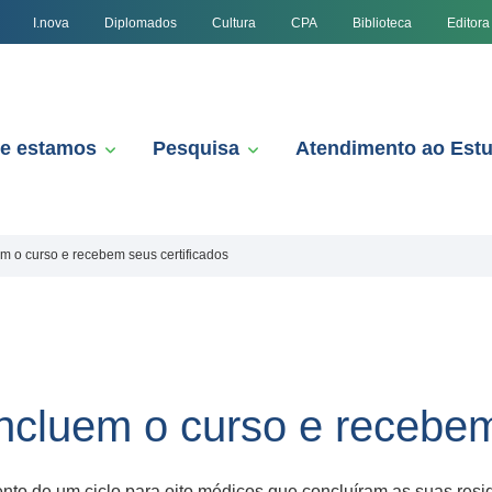
I.nova
Diplomados
Cultura
CPA
Biblioteca
Editora
e estamos
Pesquisa
Atendimento ao Est
em o curso e recebem seus certificados
oncluem o curso e recebem
ento de um ciclo para oito médicos que concluíram as suas resi