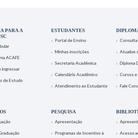
A PARA A
ESTUDANTES
DIPLOM
SC
Portal de Ensino
Consulta
bular
Minhas inscrições
Atualize
ema ACAFE
Secretaria Acadêmica
Diploma D
 ingressar
Calendário Acadêmico
Cursos e
s de Estudo
Atendimento ao Estudante
Fale Con
OS
PESQUISA
BIBLIO
uação
Apresentação
Apresen
Graduação
Programas de Incentivo à
Acesso a