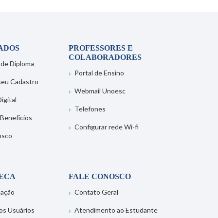
ADOS
PROFESSORES E
COLABORADORES
 de Diploma
Portal de Ensino
 seu Cadastro
Webmail Unoesc
igital
Telefones
 Benefícios
Configurar rede Wi-fi
osco
TECA
FALE CONOSCO
tação
Contato Geral
os Usuários
Atendimento ao Estudante