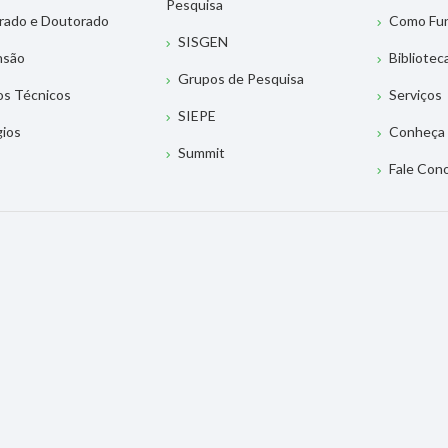
Pesquisa
rado e Doutorado
Como Fu
SISGEN
nsão
Bibliotec
Grupos de Pesquisa
os Técnicos
Serviços
SIEPE
gios
Conheça 
Summit
Fale Con