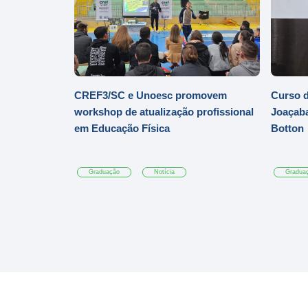
CREF3/SC e Unoesc promovem
Curso d
workshop de atualização profissional
Joaçaba
em Educação Física
Botton
Graduação
Notícia
Gradua