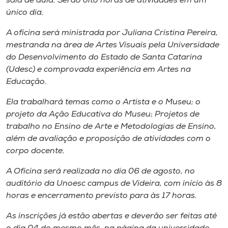
sala de aula. Serão oito horas de atividades em um
Museu
único dia.
A oficina será ministrada por Juliana Cristina Pereira,
Unoesc
mestranda na área de Artes Visuais pela Universidade
Store
do Desenvolvimento do Estado de Santa Catarina
(Udesc) e comprovada experiência em Artes na
Educação.
Selecione
Ela trabalhará temas como o Artista e o Museu; o
o idioma
projeto da Ação Educativa do Museu; Projetos de
trabalho no Ensino de Arte e Metodologias de Ensino,
além de avaliação e proposição de atividades com o
A+
corpo docente.
A-
A Oficina será realizada no dia 06 de agosto, no
auditório da Unoesc campus de Videira, com início às 8
horas e encerramento previsto para às 17 horas.
As inscrições já estão abertas e deverão ser feitas até