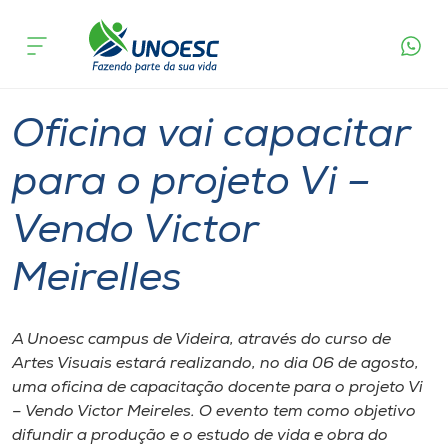
Página
O que
Oficina vai capacitar para o projeto Vi –
inicial
acontece
Vendo Victor Meirelles
Cursos
Graduação
Videira
Onde estamos
Oficina vai capacitar
Pesquisa
para o projeto Vi –
Vendo Victor
Atendimento ao Estudante
Meirelles
Portal de Ensino
A Unoesc campus de Videira, através do curso de
A
Artes Visuais estará realizando, no dia 06 de agosto,
Unoesc
uma oficina de capacitação docente para o projeto Vi
– Vendo Victor Meireles. O evento tem como objetivo
Internacionalização
difundir a produção e o estudo de vida e obra do