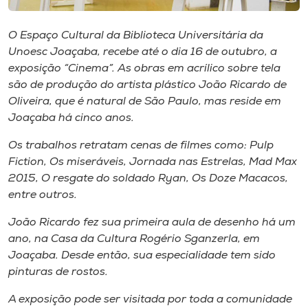
Museu
O Espaço Cultural da Biblioteca Universitária da
Unoesc
Unoesc Joaçaba, recebe até o dia 16 de outubro, a
Store
exposição “Cinema”. As obras em acrílico sobre tela
são de produção do artista plástico João Ricardo de
Oliveira, que é natural de São Paulo, mas reside em
Joaçaba há cinco anos.
Selecione
o idioma
Os trabalhos retratam cenas de filmes como: Pulp
Fiction, Os miseráveis, Jornada nas Estrelas, Mad Max
2015, O resgate do soldado Ryan, Os Doze Macacos,
entre outros.
A+
A-
João Ricardo fez sua primeira aula de desenho há um
ano, na Casa da Cultura Rogério Sganzerla, em
Joaçaba. Desde então, sua especialidade tem sido
pinturas de rostos.
A exposição pode ser visitada por toda a comunidade