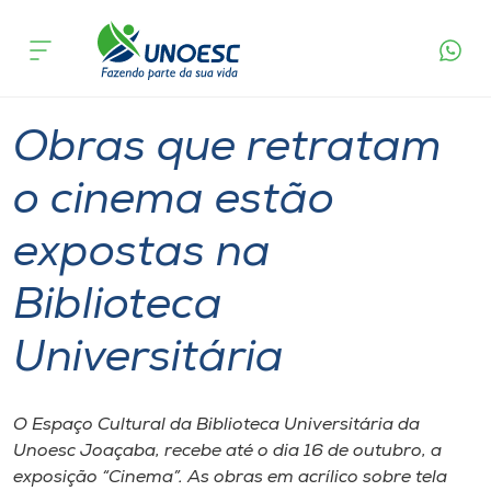
Página
O que
Obras que retratam o cinema estão expostas
inicial
acontece
na Biblioteca Universitária
Cursos
Graduação
Cultura
Joaçaba
Onde estamos
Obras que retratam
Pesquisa
o cinema estão
expostas na
Atendimento ao Estudante
Biblioteca
Portal de Ensino
Universitária
A
Unoesc
O Espaço Cultural da Biblioteca Universitária da
Unoesc Joaçaba, recebe até o dia 16 de outubro, a
Internacionalização
exposição “Cinema”. As obras em acrílico sobre tela