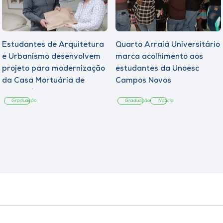
Estudantes de Arquitetura
Quarto Arraiá Universitário
e Urbanismo desenvolvem
marca acolhimento aos
projeto para modernização
estudantes da Unoesc
da Casa Mortuária de
Campos Novos
Tangará
Graduação
Graduação
Notícia