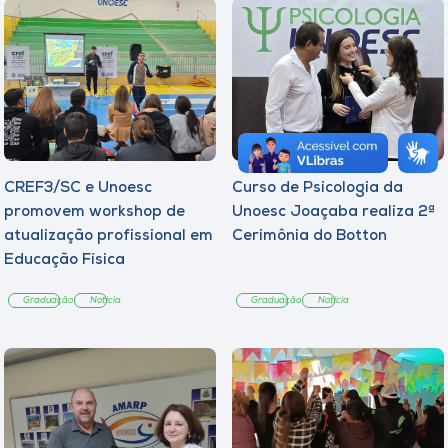
CREF3/SC e Unoesc
Curso de Psicologia da
promovem workshop de
Unoesc Joaçaba realiza 2ª
atualização profissional em
Cerimônia do Botton
Educação Física
Graduação
Notícia
Graduação
Notícia