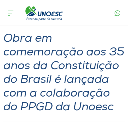
Página
O que
Obra em comemoração aos 35 anos da
inicial
acontece
Constituição do Brasil é lançada com a
Cursos
colaboração do PPGD da Unoesc
Geral
Mestrado
Doutorado
Notícia
Onde estamos
Obra em
Pesquisa
comemoração aos 35
anos da Constituição
Atendimento ao Estudante
do Brasil é lançada
Portal de Ensino
com a colaboração
A
do PPGD da Unoesc
Unoesc
Internacionalização