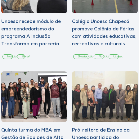
Unoesc recebe módulo de
Colégio Unoesc Chapecó
empreendedorismo do
promove Colônia de Férias
programa A Inclusão
com atividades educativas,
Transforma em parceria
recreativas e culturais
com a Copérdia
Notícia
Geral
Graduação
Notícia
Unoesc
Quinta turma do MBA em
Pró-reitora de Ensino da
Gestão de Equipes de Alta
Unoesc participa do