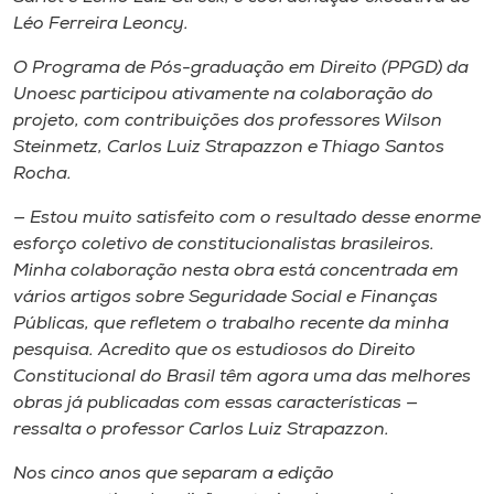
Museu
Léo Ferreira Leoncy.
O Programa de Pós-graduação em Direito (PPGD) da
Unoesc
Unoesc participou ativamente na colaboração do
Store
projeto, com contribuições dos professores Wilson
Steinmetz, Carlos Luiz Strapazzon e Thiago Santos
Rocha.
Selecione
— Estou muito satisfeito com o resultado desse enorme
o idioma
esforço coletivo de constitucionalistas brasileiros.
Minha colaboração nesta obra está concentrada em
vários artigos sobre Seguridade Social e Finanças
Públicas, que refletem o trabalho recente da minha
A+
pesquisa. Acredito que os estudiosos do Direito
A-
Constitucional do Brasil têm agora uma das melhores
obras já publicadas com essas características —
ressalta o professor Carlos Luiz Strapazzon.
Nos cinco anos que separam a edição