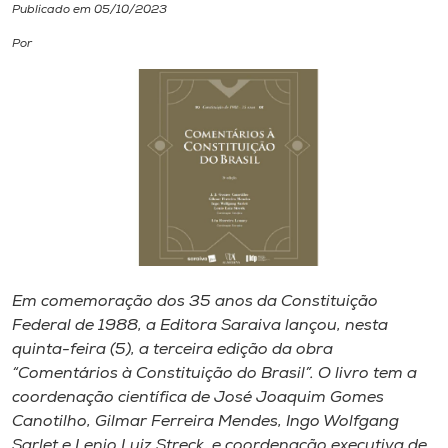
Publicado em 05/10/2023
I.nova
Por
Diplomados
Cultura
CPA
Biblioteca
Em comemoração dos 35 anos da Constituição
Federal de 1988, a Editora Saraiva lançou, nesta
Editora
quinta-feira (5), a terceira edição da obra
“Comentários à Constituição do Brasil”. O livro tem a
coordenação científica de José Joaquim Gomes
Rádio
Canotilho, Gilmar Ferreira Mendes, Ingo Wolfgang
Sarlet e Lenio Luiz Streck, e coordenação executiva de