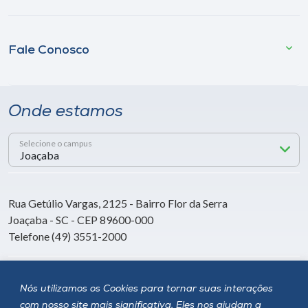
Fale Conosco
Onde estamos
Selecione o campus
Rua Getúlio Vargas, 2125 - Bairro Flor da Serra
Joaçaba - SC - CEP 89600-000
Telefone (49) 3551-2000
Siga a Unoesc
Nós utilizamos os Cookies para tornar suas interações
com nosso site mais significativa. Eles nos ajudam a