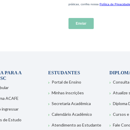
A PARA A
ESTUDANTES
DIPLOM
SC
Portal de Ensino
Consulta
bular
Minhas inscrições
Atualize
ema ACAFE
Secretaria Acadêmica
Diploma D
 ingressar
Calendário Acadêmico
Cursos e
s de Estudo
Atendimento ao Estudante
Fale Con