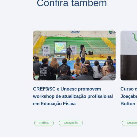
Confira também
CREF3/SC e Unoesc promovem
Curso d
workshop de atualização profissional
Joaçaba
em Educação Física
Botton
Notícia
Graduação
Gradua