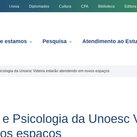
I.nova
Diplomados
Cultura
CPA
Biblioteca
Editora
e estamos
Pesquisa
Atendimento ao Est
sicologia da Unoesc Videira estarão atendendo em novos espaços
 e Psicologia da Unoesc 
os espaços