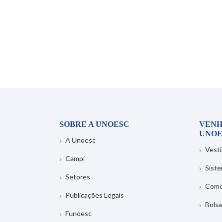
SOBRE A UNOESC
VENH
UNOE
A Unoesc
Vesti
Campi
Sist
Setores
Como
Publicações Legais
Bolsa
Funoesc