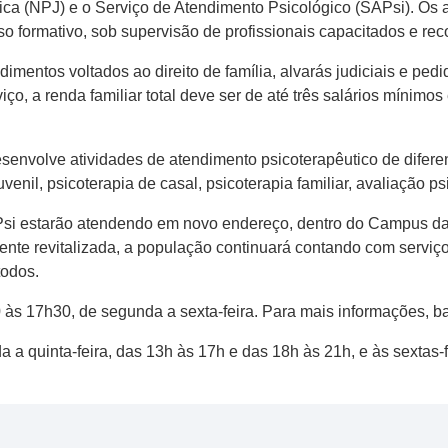
dica (NPJ) e o Serviço de Atendimento Psicológico (SAPsi). Os 
so formativo, sob supervisão de profissionais capacitados e re
endimentos voltados ao direito de família, alvarás judiciais e 
ço, a renda familiar total deve ser de até três salários mínimo
esenvolve atividades de atendimento psicoterapêutico de difer
juvenil, psicoterapia de casal, psicoterapia familiar, avaliação 
SAPsi estarão atendendo em novo endereço, dentro do Campus da
lmente revitalizada, a população continuará contando com serv
todos.
às 17h30, de segunda a sexta-feira. Para mais informações, bas
a quinta-feira, das 13h às 17h e das 18h às 21h, e às sextas-f