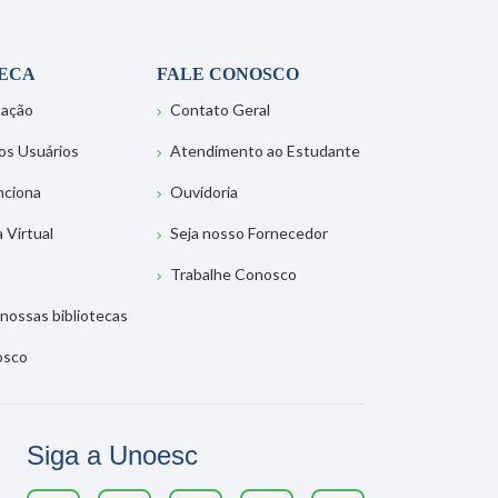
TECA
FALE CONOSCO
tação
Contato Geral
os Usuários
Atendimento ao Estudante
nciona
Ouvidoria
a Virtual
Seja nosso Fornecedor
Trabalhe Conosco
nossas bibliotecas
osco
Siga a Unoesc