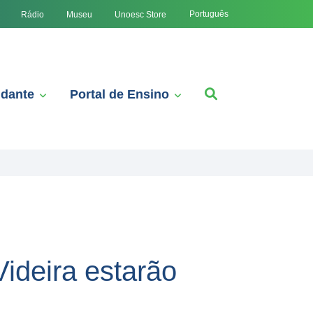
Português
Rádio
Museu
Unoesc Store
udante
Portal de Ensino
Videira estarão