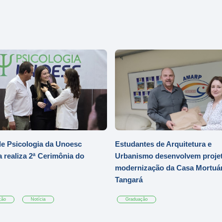
e Psicologia da Unoesc
Estudantes de Arquitetura e
 realiza 2ª Cerimônia do
Urbanismo desenvolvem projet
modernização da Casa Mortuár
Tangará
ção
Notícia
Graduação