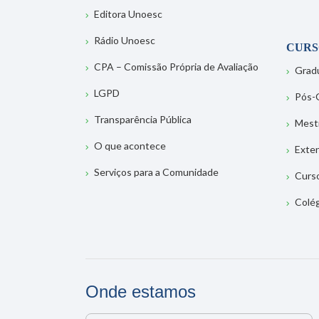
Editora Unoesc
Rádio Unoesc
CURS
CPA – Comissão Própria de Avaliação
Grad
LGPD
Pós-
Transparência Pública
Mest
O que acontece
Exte
Serviços para a Comunidade
Curs
Colé
Onde estamos