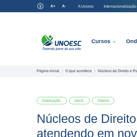
A+
A-
A Unoesc
Internacionalização
Cursos
Ond
Página inicial
O que acontece
Núcleos de Direito e P
Graduação
Geral
Videira
Núcleos de Direito
atendendo em nov