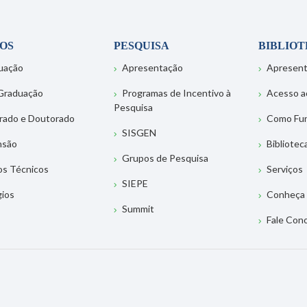
OS
PESQUISA
BIBLIO
uação
Apresentação
Apresen
Graduação
Programas de Incentivo à
Acesso a
Pesquisa
rado e Doutorado
Como Fu
SISGEN
nsão
Bibliotec
Grupos de Pesquisa
os Técnicos
Serviços
SIEPE
gios
Conheça 
Summit
Fale Con