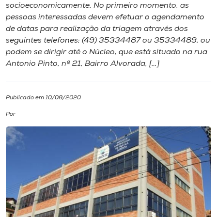
socioeconomicamente. No primeiro momento, as
pessoas interessadas devem efetuar o agendamento
I.nova
de datas para realização da triagem através dos
seguintes telefones: (49) 35334487 ou 35334489, ou
Diplomados
podem se dirigir até o Núcleo, que está situado na rua
Antonio Pinto, nº 21, Bairro Alvorada, […]
Cultura
Publicado em 10/08/2020
CPA
Por
Biblioteca
Editora
Rádio