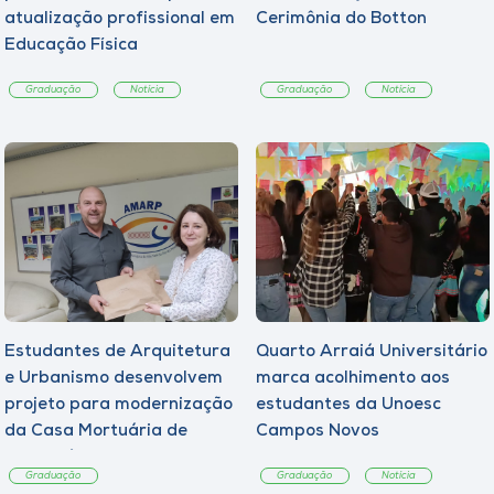
atualização profissional em
Cerimônia do Botton
Educação Física
Graduação
Notícia
Graduação
Notícia
Estudantes de Arquitetura
Quarto Arraiá Universitário
e Urbanismo desenvolvem
marca acolhimento aos
projeto para modernização
estudantes da Unoesc
da Casa Mortuária de
Campos Novos
Tangará
Graduação
Graduação
Notícia