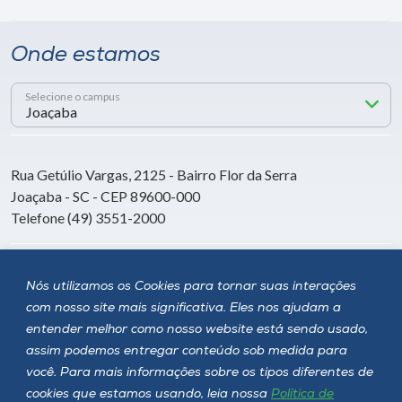
Onde estamos
Selecione o campus
Rua Getúlio Vargas, 2125 - Bairro Flor da Serra
Joaçaba - SC - CEP 89600-000
Telefone (49) 3551-2000
Siga a Unoesc
Nós utilizamos os Cookies para tornar suas interações
com nosso site mais significativa. Eles nos ajudam a
entender melhor como nosso website está sendo usado,
assim podemos entregar conteúdo sob medida para
você. Para mais informações sobre os tipos diferentes de
cookies que estamos usando, leia nossa
Política de