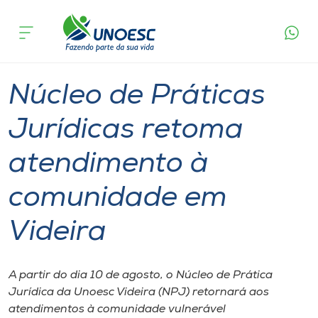
Página
O que
Núcleo de Práticas Jurídicas retoma
inicial
acontece
atendimento à comunidade em Videira
Cursos
Graduação
Geral
Videira
Onde estamos
Núcleo de Práticas
Pesquisa
Jurídicas retoma
atendimento à
Atendimento ao Estudante
comunidade em
Portal de Ensino
Videira
A
Unoesc
A partir do dia 10 de agosto, o Núcleo de Prática
Jurídica da Unoesc Videira (NPJ) retornará aos
Internacionalização
atendimentos à comunidade vulnerável