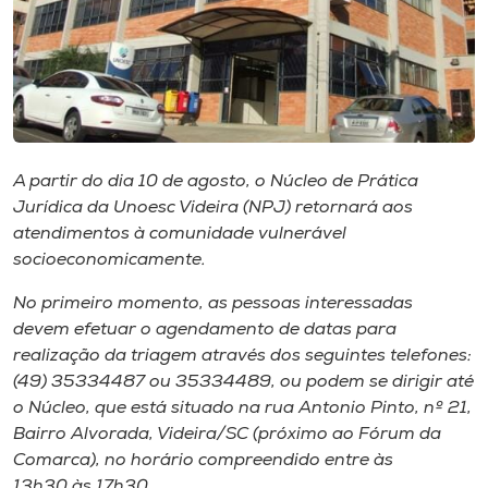
Museu
Unoesc
Store
A partir do dia 10 de agosto, o Núcleo de Prática
Jurídica da Unoesc Videira (NPJ) retornará aos
Selecione
o idioma
atendimentos à comunidade vulnerável
socioeconomicamente.
No primeiro momento, as pessoas interessadas
A+
devem efetuar o agendamento de datas para
A-
realização da triagem através dos seguintes telefones:
(49) 35334487 ou 35334489, ou podem se dirigir até
o Núcleo, que está situado na rua Antonio Pinto, nº 21,
Bairro Alvorada, Videira/SC (próximo ao Fórum da
Comarca), no horário compreendido entre às
13h30 às 17h30.