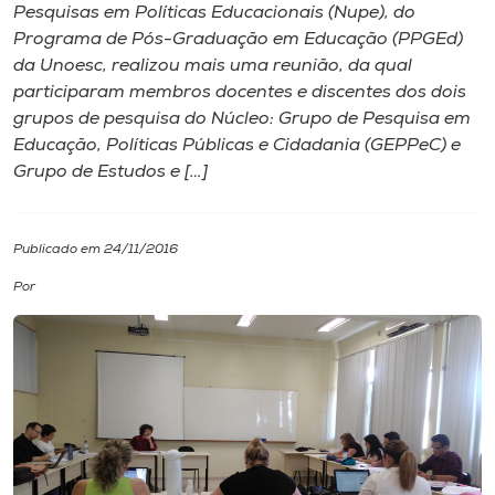
Pesquisas em Políticas Educacionais (Nupe), do
Programa de Pós-Graduação em Educação (PPGEd)
I.nova
da Unoesc, realizou mais uma reunião, da qual
participaram membros docentes e discentes dos dois
Diplomados
grupos de pesquisa do Núcleo: Grupo de Pesquisa em
Educação, Políticas Públicas e Cidadania (GEPPeC) e
Grupo de Estudos e […]
Cultura
CPA
Publicado em 24/11/2016
Por
Biblioteca
Editora
Rádio