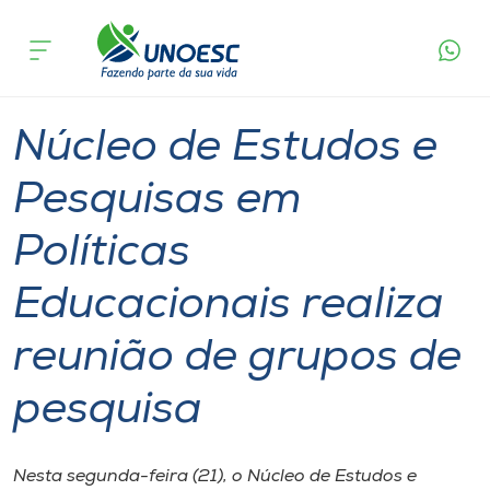
Página
O que
Núcleo de Estudos e Pesquisas em Políticas
inicial
acontece
Educacionais realiza reunião de grupos de
Cursos
pesquisa
Graduação
Mestrado
Joaçaba
Onde estamos
Núcleo de Estudos e
Pesquisa
Pesquisas em
Políticas
Atendimento ao Estudante
Educacionais realiza
Portal de Ensino
reunião de grupos de
A
pesquisa
Unoesc
Internacionalização
Nesta segunda-feira (21), o Núcleo de Estudos e