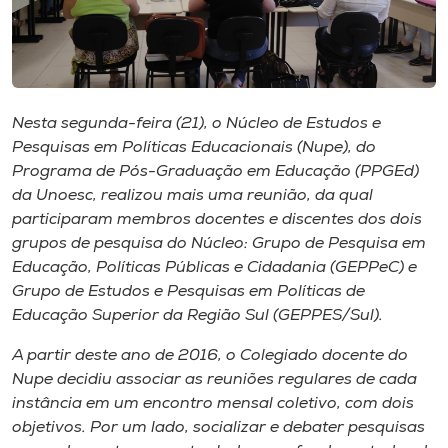
Museu
Unoesc
Store
Nesta segunda-feira (21), o Núcleo de Estudos e
Pesquisas em Políticas Educacionais (Nupe), do
Programa de Pós-Graduação em Educação (PPGEd)
Selecione
da Unoesc, realizou mais uma reunião, da qual
o idioma
participaram membros docentes e discentes dos dois
grupos de pesquisa do Núcleo: Grupo de Pesquisa em
Educação, Políticas Públicas e Cidadania (GEPPeC) e
Grupo de Estudos e Pesquisas em Políticas de
A+
Educação Superior da Região Sul (GEPPES/Sul).
A-
A partir deste ano de 2016, o Colegiado docente do
Nupe decidiu associar as reuniões regulares de cada
instância em um encontro mensal coletivo, com dois
objetivos. Por um lado, socializar e debater pesquisas