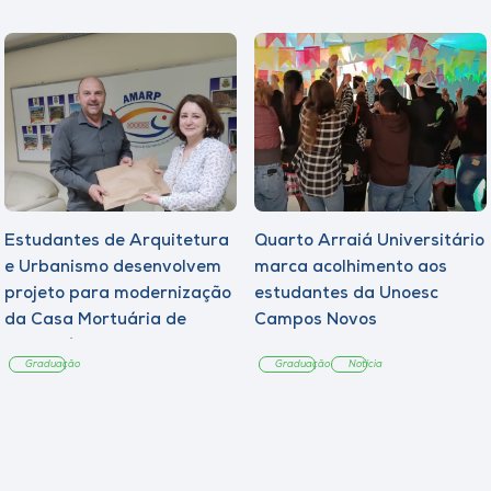
Estudantes de Arquitetura
Quarto Arraiá Universitário
e Urbanismo desenvolvem
marca acolhimento aos
projeto para modernização
estudantes da Unoesc
da Casa Mortuária de
Campos Novos
Tangará
Graduação
Graduação
Notícia