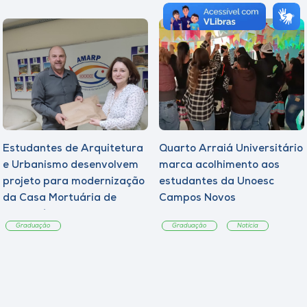
Estudantes de Arquitetura
Quarto Arraiá Universitário
e Urbanismo desenvolvem
marca acolhimento aos
projeto para modernização
estudantes da Unoesc
da Casa Mortuária de
Campos Novos
Tangará
Graduação
Graduação
Notícia