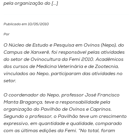
pela organização do […]
I.nova
Publicado em 10/05/2010
Diplomados
Por
O Núcleo de Estudo e Pesquisa em Ovinos (Nepo), do
Cultura
Campus de Xanxerê, foi responsável pelas atividades
do setor de Ovinocultura da Femi 2010. Acadêmicos
CPA
dos cursos de Medicina Veterinária e de Zootecnia,
vinculados ao Nepo, participaram das atividades no
setor.
Biblioteca
O coordenador do Nepo, professor José Francisco
Editora
Manta Bragança, teve a responsabilidade pela
organização do Pavilhão de Ovinos e Caprinos.
Segundo o professor, o Pavilhão teve um crescimento
Rádio
expressivo, em quantidade e qualidade, comparado
com as últimas edições da Femi. “No total, foram