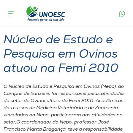
Página
O que
Núcleo de Estudo e Pesquisa em Ovinos
inicial
acontece
atuou na Femi 2010
Cursos
Graduação
Xanxerê
Onde estamos
Núcleo de Estudo e
Pesquisa
Pesquisa em Ovinos
atuou na Femi 2010
Atendimento ao Estudante
Portal de Ensino
O Núcleo de Estudo e Pesquisa em Ovinos (Nepo), do
Campus de Xanxerê, foi responsável pelas atividades
do setor de Ovinocultura da Femi 2010. Acadêmicos
A
dos cursos de Medicina Veterinária e de Zootecnia,
Unoesc
vinculados ao Nepo, participaram das atividades no
setor.O coordenador do Nepo, professor José
Internacionalização
Francisco Manta Bragança, teve a responsabilidade