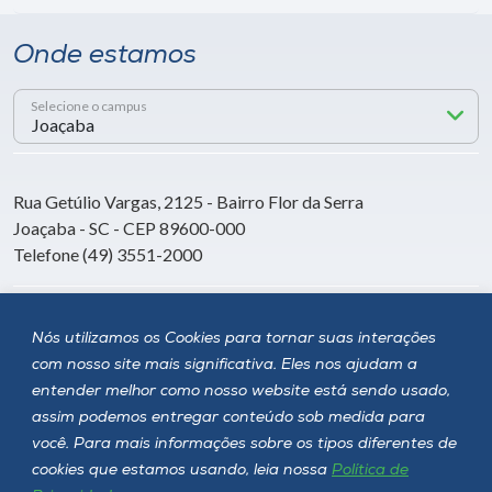
Onde estamos
Selecione o campus
Rua Getúlio Vargas, 2125 - Bairro Flor da Serra
Joaçaba - SC - CEP 89600-000
Telefone (49) 3551-2000
Siga a Unoesc
Nós utilizamos os Cookies para tornar suas interações
com nosso site mais significativa. Eles nos ajudam a
entender melhor como nosso website está sendo usado,
assim podemos entregar conteúdo sob medida para
você. Para mais informações sobre os tipos diferentes de
cookies que estamos usando, leia nossa
Política de