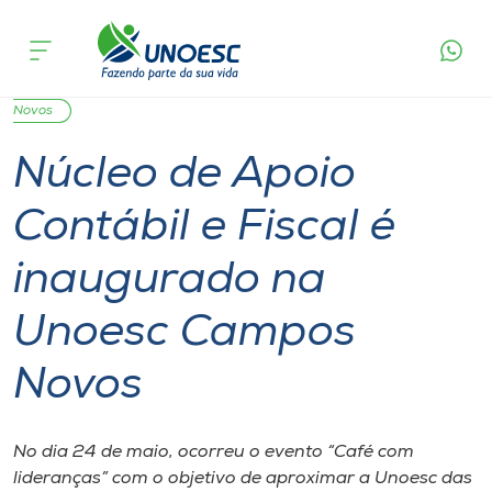
Página
O que
Núcleo de Apoio Contábil e Fiscal é inaugurado
inicial
acontece
na Unoesc Campos Novos
Cursos
Graduação
Inserção Social
Joaçaba
Campos
Onde estamos
Novos
Núcleo de Apoio
Pesquisa
Contábil e Fiscal é
Atendimento ao Estudante
inaugurado na
Portal de Ensino
Unoesc Campos
Novos
A
Unoesc
No dia 24 de maio, ocorreu o evento “Café com
Internacionalização
lideranças” com o objetivo de aproximar a Unoesc das