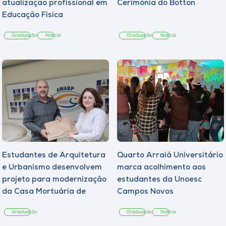
atualização profissional em
Cerimônia do Botton
Educação Física
Graduação
Notícia
Graduação
Notícia
Estudantes de Arquitetura
Quarto Arraiá Universitário
e Urbanismo desenvolvem
marca acolhimento aos
projeto para modernização
estudantes da Unoesc
da Casa Mortuária de
Campos Novos
Tangará
Graduação
Graduação
Notícia