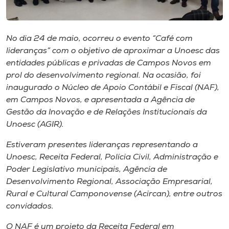
Museu
Unoesc
No dia 24 de maio, ocorreu o evento “Café com
Store
lideranças” com o objetivo de aproximar a Unoesc das
entidades públicas e privadas de Campos Novos em
prol do desenvolvimento regional. Na ocasião, foi
inaugurado o Núcleo de Apoio Contábil e Fiscal (NAF),
Selecione
em Campos Novos, e apresentada a Agência de
o idioma
Gestão da Inovação e de Relações Institucionais da
Unoesc (AGIR).
Estiveram presentes lideranças representando a
A+
Unoesc, Receita Federal, Polícia Civil, Administração e
A-
Poder Legislativo municipais, Agência de
Desenvolvimento Regional, Associação Empresarial,
Rural e Cultural Camponovense (Acircan), entre outros
convidados.
O NAF é um projeto da Receita Federal em