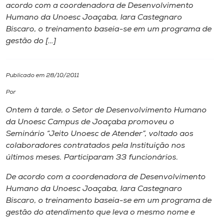
acordo com a coordenadora de Desenvolvimento
Humano da Unoesc Joaçaba, Iara Castegnaro
I.nova
Biscaro, o treinamento baseia-se em um programa de
gestão do […]
Diplomados
Publicado em 28/10/2011
Cultura
Por
CPA
Ontem à tarde, o Setor de Desenvolvimento Humano
da Unoesc Campus de Joaçaba promoveu o
Seminário “Jeito Unoesc de Atender”, voltado aos
Biblioteca
colaboradores contratados pela Instituição nos
últimos meses. Participaram 33 funcionários.
Editora
De acordo com a coordenadora de Desenvolvimento
Humano da Unoesc Joaçaba, Iara Castegnaro
Rádio
Biscaro, o treinamento baseia-se em um programa de
gestão do atendimento que leva o mesmo nome e