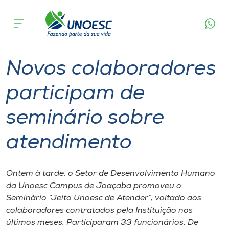
Página
O que
Novos colaboradores participam de
inicial
acontece
seminário sobre atendimento
Cursos
Graduação
Joaçaba
Onde estamos
Novos colaboradores
Pesquisa
participam de
seminário sobre
Atendimento ao Estudante
atendimento
Portal de Ensino
Ontem à tarde, o Setor de Desenvolvimento Humano
A
da Unoesc Campus de Joaçaba promoveu o
Unoesc
Seminário “Jeito Unoesc de Atender”, voltado aos
colaboradores contratados pela Instituição nos
Internacionalização
últimos meses. Participaram 33 funcionários. De