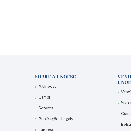
SOBRE A UNOESC
VENH
UNOE
A Unoesc
Vesti
Campi
Sist
Setores
Como
Publicações Legais
Bolsa
Funoesc