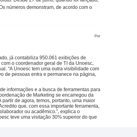
a. Os números demonstram, de acordo com o
Por
do, já contabiliza 950.061 exibições de
o com o coordenador geral de TI da Unoesc,
al. “A Unoesc tem uma outra visibilidade com
tivo de pessoas entra e permanece na página,
 de informações e a busca de ferramentas para
 Coordenação de Marketing se encarregou da
 partir de agora, temos, portanto, uma maior
. Acredito que, com essa importante ferramenta,
olaborador ou acadêmico.”, explica o
oesc teve uma visitação 30% superior do que