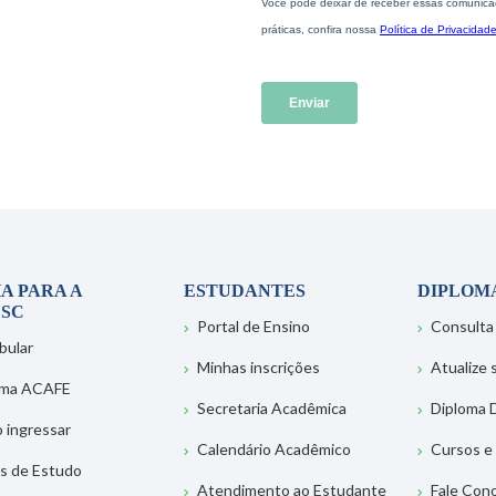
A PARA A
ESTUDANTES
DIPLOM
SC
Portal de Ensino
Consulta
bular
Minhas inscrições
Atualize
ema ACAFE
Secretaria Acadêmica
Diploma D
 ingressar
Calendário Acadêmico
Cursos e
s de Estudo
Atendimento ao Estudante
Fale Con