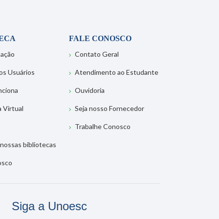
TECA
FALE CONOSCO
tação
Contato Geral
os Usuários
Atendimento ao Estudante
nciona
Ouvidoria
a Virtual
Seja nosso Fornecedor
Trabalhe Conosco
nossas bibliotecas
osco
Siga a Unoesc