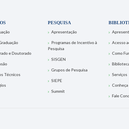
OS
PESQUISA
BIBLIO
uação
Apresentação
Apresen
Graduação
Programas de Incentivo à
Acesso a
Pesquisa
rado e Doutorado
Como Fu
SISGEN
nsão
Bibliotec
Grupos de Pesquisa
os Técnicos
Serviços
SIEPE
gios
Conheça 
Summit
Fale Con