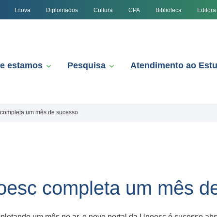
I.nova
Diplomados
Cultura
CPA
Biblioteca
Editora
e estamos
Pesquisa
Atendimento ao Est
 completa um mês de sucesso
noesc completa um mês d
pletando um mês no ar, o novo portal da Unoesc é sucesso abso