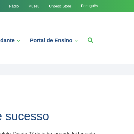
Português
Rádio
Museu
Unoesc Store
udante
Portal de Ensino
e sucesso
luto. Desde 27 de julho, quando foi lançado,