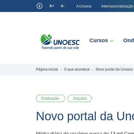
A+
A-
A Unoesc
Internacionalização
Cursos
Ond
Página inicial
O que acontece
Novo portal da Unoesc
Graduação
Joaçaba
Novo portal da U
Média diária de usuários passa de 13 mil Com