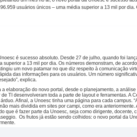
 396.959 usuários únicos – uma média superior a 13 mil por di
noesc é sucesso absoluto. Desde 27 de julho, quando foi lança
a superior a 13 mil por dia. Os números demonstram, de acord
ingiu um novo patamar no que diz respeito à comunicação virtu
o rápida das informações para os usuários. Um número significa
sejado”, explica.
a a elaboração do novo portal, desde o planejamento, a análise
r de TI desenvolveram toda a parte de layout e ferramentas. A
 árduo. Afinal, a Unoesc tinha uma página para cada campus. “A
 e não mais dividida em sites por campi, como era anteriormente
 que é fazer parte da Unoesc, seja como dirigente, docente, c
eggio. Os frutos já estão sendo colhidos: o novo portal da Un
rmente.