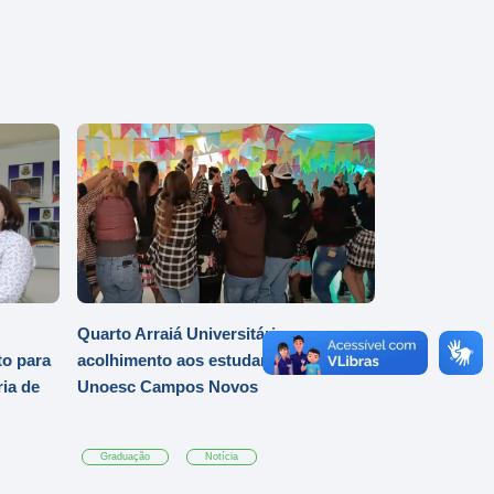
Quarto Arraiá Universitário marca
o para
acolhimento aos estudantes da
ia de
Unoesc Campos Novos
Graduação
Notícia