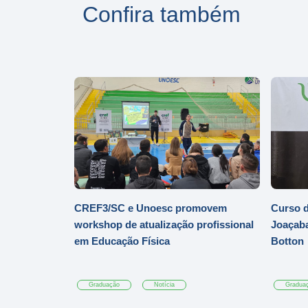
Confira também
CREF3/SC e Unoesc promovem
Curso d
workshop de atualização profissional
Joaçaba
em Educação Física
Botton
Graduação
Notícia
Gradua