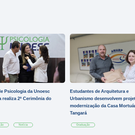
e Psicologia da Unoesc
Estudantes de Arquitetura e
 realiza 2ª Cerimônia do
Urbanismo desenvolvem projet
modernização da Casa Mortuár
Tangará
ção
Notícia
Graduação