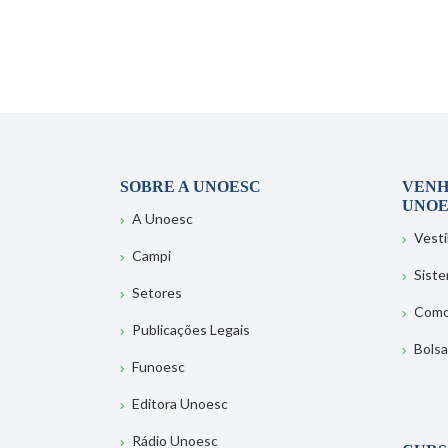
SOBRE A UNOESC
VENH
UNOE
A Unoesc
Vesti
Campi
Sist
Setores
Como
Publicações Legais
Bolsa
Funoesc
Editora Unoesc
Rádio Unoesc