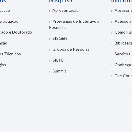
OS
PESQUISA
BIBLIO
uação
Apresentação
Apresen
Graduação
Programas de Incentivo à
Acesso a
Pesquisa
rado e Doutorado
Como Fu
SISGEN
nsão
Bibliotec
Grupos de Pesquisa
os Técnicos
Serviços
SIEPE
gios
Conheça 
Summit
Fale Con