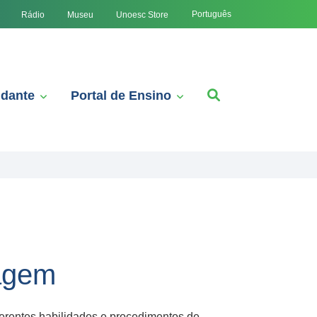
Português
Rádio
Museu
Unoesc Store
udante
Portal de Ensino
magem
erentes habilidades e procedimentos de