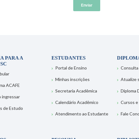
A PARA A
ESTUDANTES
DIPLOM
SC
Portal de Ensino
Consulta
bular
Minhas inscrições
Atualize
ema ACAFE
Secretaria Acadêmica
Diploma D
 ingressar
Calendário Acadêmico
Cursos e
s de Estudo
Atendimento ao Estudante
Fale Con