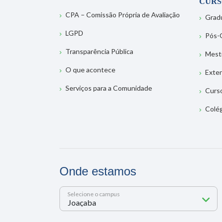
CURS
CPA – Comissão Própria de Avaliação
Grad
LGPD
Pós-
Transparência Pública
Mest
O que acontece
Exte
Serviços para a Comunidade
Curs
Colé
Onde estamos
Selecione o campus