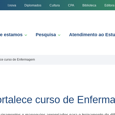
I.nova
Diplomados
Cultura
CPA
Biblioteca
Editora
e estamos
Pesquisa
Atendimento ao Est
lece curso de Enfermagem
fortalece curso de Enfer
pamentos e manequins apropriados para o treinamento de dif