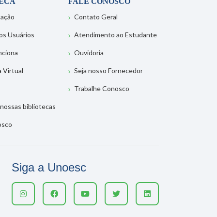
TECA
FALE CONOSCO
tação
Contato Geral
os Usuários
Atendimento ao Estudante
nciona
Ouvidoria
a Virtual
Seja nosso Fornecedor
Trabalhe Conosco
nossas bibliotecas
osco
Siga a Unoesc