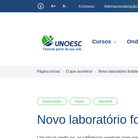
A+
A-
A Unoesc
Internacionalização
Cursos
Ond
Página inicial
O que acontece
Novo laboratório forta
Graduação
Aulas
Xanxerê
Novo laboratório 
Um local onde os acadêmicos contam com equi