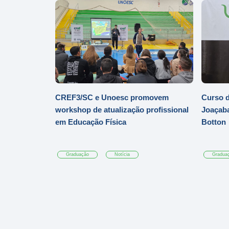
CREF3/SC e Unoesc promovem
Curso d
workshop de atualização profissional
Joaçaba
em Educação Física
Botton
Graduação
Notícia
Gradua