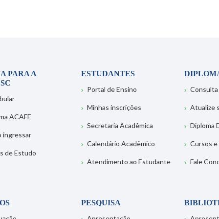
A PARA A
ESTUDANTES
DIPLOM
SC
Portal de Ensino
Consulta
bular
Minhas inscrições
Atualize
ema ACAFE
Secretaria Acadêmica
Diploma D
 ingressar
Calendário Acadêmico
Cursos e
s de Estudo
Atendimento ao Estudante
Fale Con
OS
PESQUISA
BIBLIO
uação
Apresentação
Apresen