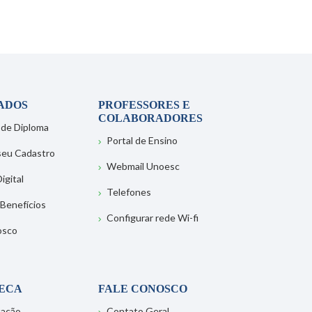
ADOS
PROFESSORES E
COLABORADORES
 de Diploma
Portal de Ensino
 seu Cadastro
Webmail Unoesc
igital
Telefones
 Benefícios
Configurar rede Wi-fi
osco
TECA
FALE CONOSCO
tação
Contato Geral