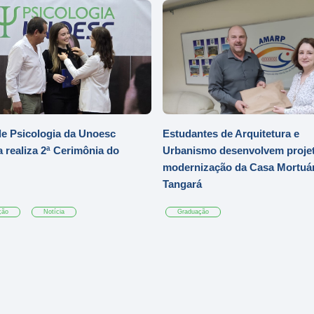
e Psicologia da Unoesc
Estudantes de Arquitetura e
 realiza 2ª Cerimônia do
Urbanismo desenvolvem projet
modernização da Casa Mortuár
Tangará
ção
Notícia
Graduação