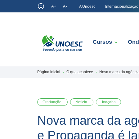
A+
A-
A Unoesc
Internacionalização
Cursos
Ond
Página inicial
O que acontece
Nova marca da agência
Graduação
Notícia
Joaçaba
Nova marca da agê
e Propaganda é l