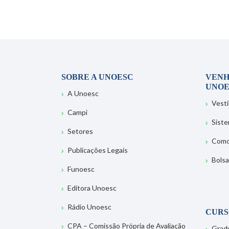
SOBRE A UNOESC
VENH
UNOE
A Unoesc
Vesti
Campi
Sist
Setores
Como
Publicações Legais
Bolsa
Funoesc
Editora Unoesc
Rádio Unoesc
CURS
CPA – Comissão Própria de Avaliação
Grad