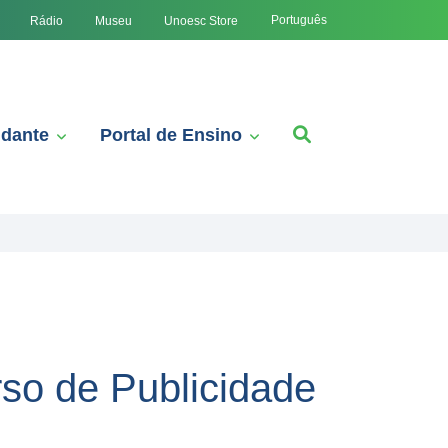
Português
Rádio
Museu
Unoesc Store
udante
Portal de Ensino
so de Publicidade