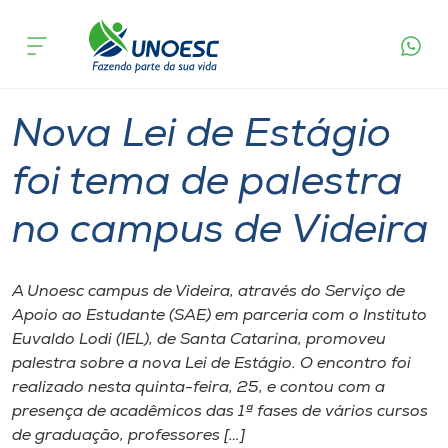
Página
O que
Nova Lei de Estágio foi tema de palestra no
inicial
acontece
campus de Videira
Cursos
Graduação
Videira
Onde estamos
Nova Lei de Estágio
Pesquisa
foi tema de palestra
no campus de Videira
Atendimento ao Estudante
Portal de Ensino
A Unoesc campus de Videira, através do Serviço de
Apoio ao Estudante (SAE) em parceria com o Instituto
Euvaldo Lodi (IEL), de Santa Catarina, promoveu
A
palestra sobre a nova Lei de Estágio. O encontro foi
Unoesc
realizado nesta quinta-feira, 25, e contou com a
presença de acadêmicos das 1ª fases de vários cursos
Internacionalização
de graduação, professores […]