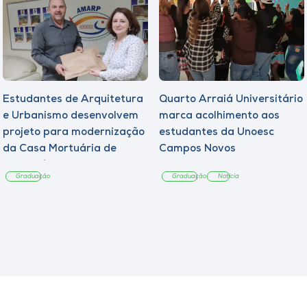
Estudantes de Arquitetura
Quarto Arraiá Universitário
e Urbanismo desenvolvem
marca acolhimento aos
projeto para modernização
estudantes da Unoesc
da Casa Mortuária de
Campos Novos
Tangará
Graduação
Graduação
Notícia