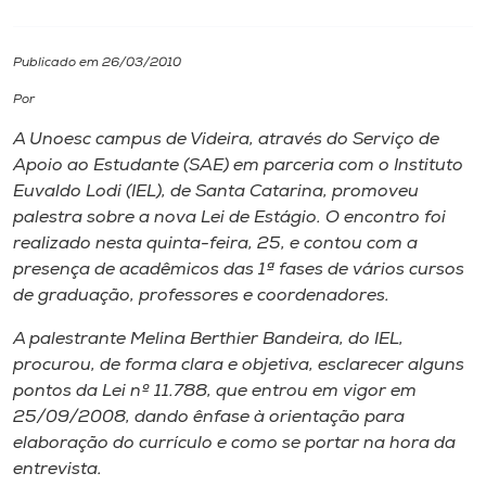
I.nova
Publicado em 26/03/2010
Por
Diplomados
A Unoesc campus de Videira, através do Serviço de
Apoio ao Estudante (SAE) em parceria com o Instituto
Cultura
Euvaldo Lodi (IEL), de Santa Catarina, promoveu
palestra sobre a nova Lei de Estágio. O encontro foi
CPA
realizado nesta quinta-feira, 25, e contou com a
presença de acadêmicos das 1ª fases de vários cursos
de graduação, professores e coordenadores.
Biblioteca
A palestrante Melina Berthier Bandeira, do IEL,
procurou, de forma clara e objetiva, esclarecer alguns
Editora
pontos da Lei nº 11.788, que entrou em vigor em
25/09/2008, dando ênfase à orientação para
Rádio
elaboração do currículo e como se portar na hora da
entrevista.