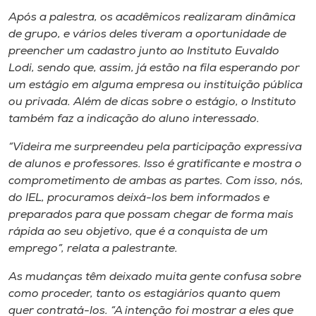
Museu
Após a palestra, os acadêmicos realizaram dinâmica
de grupo, e vários deles tiveram a oportunidade de
Unoesc
preencher um cadastro junto ao Instituto Euvaldo
Store
Lodi, sendo que, assim, já estão na fila esperando por
um estágio em alguma empresa ou instituição pública
ou privada. Além de dicas sobre o estágio, o Instituto
também faz a indicação do aluno interessado.
Selecione
o idioma
“Videira me surpreendeu pela participação expressiva
de alunos e professores. Isso é gratificante e mostra o
comprometimento de ambas as partes. Com isso, nós,
do IEL, procuramos deixá-los bem informados e
A+
preparados para que possam chegar de forma mais
A-
rápida ao seu objetivo, que é a conquista de um
emprego”, relata a palestrante.
As mudanças têm deixado muita gente confusa sobre
como proceder, tanto os estagiários quanto quem
quer contratá-los. “A intenção foi mostrar a eles que