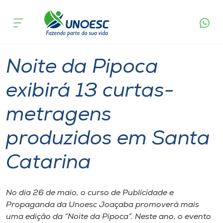
Página
O que
Noite da Pipoca exibirá 13 curtas-metragens
inicial
acontece
produzidos em Santa Catarina
Cursos
Graduação
Notícia de evento
Joaçaba
Onde estamos
Noite da Pipoca
Pesquisa
exibirá 13 curtas-
metragens
Atendimento ao Estudante
produzidos em Santa
Portal de Ensino
Catarina
A
Unoesc
No dia 26 de maio, o curso de Publicidade e
Propaganda da Unoesc Joaçaba promoverá mais
Internacionalização
uma edição da “Noite da Pipoca”. Neste ano, o evento