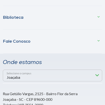
Biblioteca
Fale Conosco
Onde estamos
Selecione o campus
Rua Getúlio Vargas, 2125 - Bairro Flor da Serra
Joaçaba - SC - CEP 89600-000
Telefone (49) 3551-2000