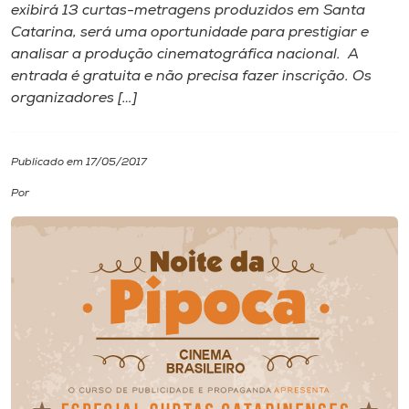
exibirá 13 curtas-metragens produzidos em Santa
Catarina, será uma oportunidade para prestigiar e
I.nova
analisar a produção cinematográfica nacional. A
entrada é gratuita e não precisa fazer inscrição. Os
Diplomados
organizadores […]
Cultura
Publicado em 17/05/2017
Por
CPA
Biblioteca
Editora
Rádio