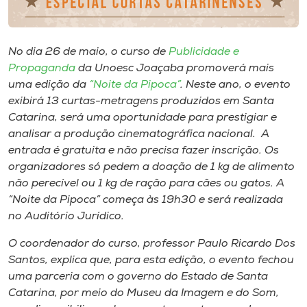
Museu
Unoesc
No dia 26 de maio, o curso de
Publicidade e
Store
Propaganda
da Unoesc Joaçaba promoverá mais
uma edição da
“Noite da Pipoca”
. Neste ano, o evento
exibirá 13 curtas-metragens produzidos em Santa
Catarina, será uma oportunidade para prestigiar e
Selecione
analisar a produção cinematográfica nacional. A
o idioma
entrada é gratuita e não precisa fazer inscrição. Os
organizadores só pedem a doação de 1 kg de alimento
não perecível ou 1 kg de ração para cães ou gatos. A
“Noite da Pipoca” começa às 19h30 e será realizada
A+
no Auditório Jurídico.
A-
O coordenador do curso, professor Paulo Ricardo Dos
Santos, explica que, para esta edição, o evento fechou
uma parceria com o governo do Estado de Santa
Catarina, por meio do Museu da Imagem e do Som,