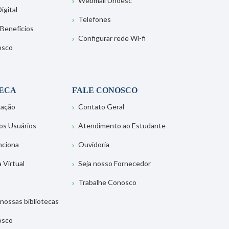
Webmail Unoesc
igital
Telefones
 Benefícios
Configurar rede Wi-fi
osco
TECA
FALE CONOSCO
tação
Contato Geral
os Usuários
Atendimento ao Estudante
nciona
Ouvidoria
a Virtual
Seja nosso Fornecedor
Trabalhe Conosco
nossas bibliotecas
osco