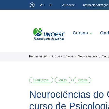
A+
A-
A Unoesc
Internacionalização
Cursos
Ond
Página inicial
O que acontece
Neurociências do Compo
Graduação
Aulas
Videira
Neurociências do 
curso de Psicologi