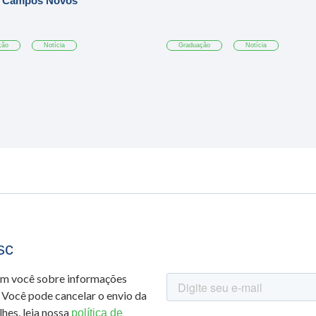
 Campos Novos
ção
Notícia
Graduação
Notícia
sc
om você sobre informações
 Você pode cancelar o envio da
hes, leia nossa
política de