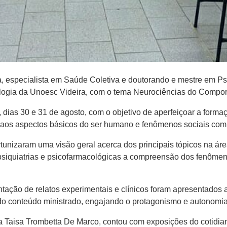
 especialista em Saúde Coletiva e doutorando e mestre em Ps
logia da Unoesc Videira, com o tema Neurociências do Comporta
 dias 30 e 31 de agosto, com o objetivo de aperfeiçoar a forma
 aos aspectos básicos do ser humano e fenômenos sociais com
tunizaram uma visão geral acerca dos principais tópicos na á
opsiquiatrias e psicofarmacológicas a compreensão dos fenômen
ntação de relatos experimentais e clínicos foram apresentados 
 do conteúdo ministrado, engajando o protagonismo e autonomia
a Taisa Trombetta De Marco, contou com exposições do cotidia