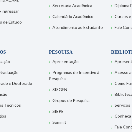
ema ACAFE
Secretaria Acadêmica
Diploma D
 ingressar
Calendário Acadêmico
Cursos e
s de Estudo
Atendimento ao Estudante
Fale Con
OS
PESQUISA
BIBLIO
uação
Apresentação
Apresen
Graduação
Programas de Incentivo à
Acesso a
Pesquisa
rado e Doutorado
Como Fu
SISGEN
nsão
Bibliotec
Grupos de Pesquisa
os Técnicos
Serviços
SIEPE
gios
Conheça 
Summit
Fale Con