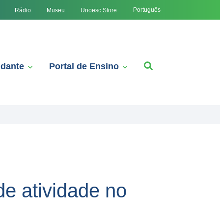
Português
Rádio
Museu
Unoesc Store
udante
Portal de Ensino
e atividade no