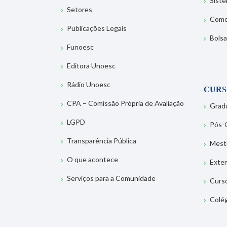
Sist
Setores
Como
Publicações Legais
Bolsa
Funoesc
Editora Unoesc
Rádio Unoesc
CURS
CPA – Comissão Própria de Avaliação
Grad
LGPD
Pós-
Transparência Pública
Mest
O que acontece
Exte
Serviços para a Comunidade
Curs
Colé