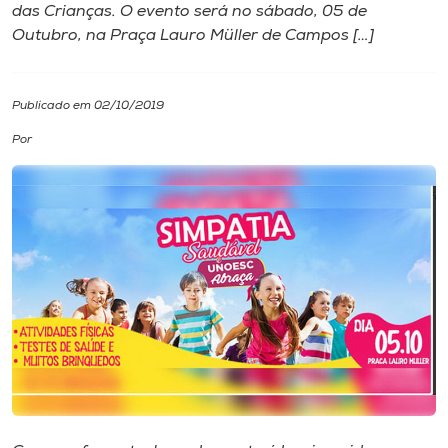
das Crianças. O evento será no sábado, 05 de
Outubro, na Praça Lauro Müller de Campos […]
I.nova
Diplomados
Publicado em 02/10/2019
Por
Cultura
CPA
Biblioteca
Editora
Rádio