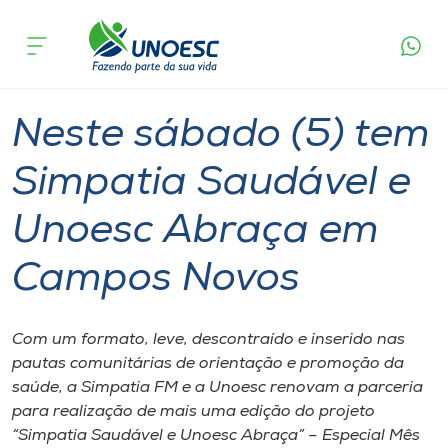
Página
O que
Neste sábado (5) tem Simpatia Saudável e
inicial
acontece
Unoesc Abraça em Campos Novos
Cursos
Graduação
Inserção Social
Campos Novos
Onde estamos
Neste sábado (5) tem
Pesquisa
Simpatia Saudável e
Unoesc Abraça em
Atendimento ao Estudante
Campos Novos
Portal de Ensino
Com um formato, leve, descontraído e inserido nas
A
pautas comunitárias de orientação e promoção da
Unoesc
saúde, a Simpatia FM e a Unoesc renovam a parceria
para realização de mais uma edição do projeto
Internacionalização
“Simpatia Saudável e Unoesc Abraça” – Especial Mês