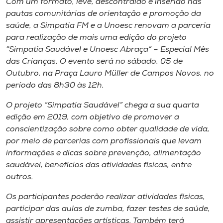
Com um formato, leve, descontraído e inserido nas
Museu
pautas comunitárias de orientação e promoção da
saúde, a Simpatia FM e a Unoesc renovam a parceria
Unoesc
para realização de mais uma edição do projeto
Store
“Simpatia Saudável e Unoesc Abraça” – Especial Mês
das Crianças. O evento será no sábado, 05 de
Outubro, na Praça Lauro Müller de Campos Novos, no
período das 8h30 às 12h.
Selecione
o idioma
O projeto “Simpatia Saudável” chega a sua quarta
edição em 2019, com objetivo de promover a
conscientização sobre como obter qualidade de vida,
por meio de parcerias com profissionais que levam
A+
informações e dicas sobre prevenção, alimentação
A-
saudável, benefícios das atividades físicas, entre
outros.
Os participantes poderão realizar atividades físicas,
participar das aulas de zumba, fazer testes de saúde,
assistir apresentações artísticas. Também terá