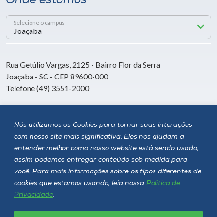
Onde estamos
Selecione o campus
Rua Getúlio Vargas, 2125 - Bairro Flor da Serra
Joaçaba - SC - CEP 89600-000
Telefone (49) 3551-2000
Siga a Unoesc
Nós utilizamos os Cookies para tornar suas interações
com nosso site mais significativa. Eles nos ajudam a
entender melhor como nosso website está sendo usado,
assim podemos entregar conteúdo sob medida para
você. Para mais informações sobre os tipos diferentes de
cookies que estamos usando, leia nossa
Política de
Privacidade
.