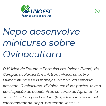
Página
O que
Nepo desenvolve minicurso sobre
inicial
acontece
Ovinocultura
Cursos
Graduação
Xanxerê
Onde estamos
Nepo desenvolve
Pesquisa
minicurso sobre
Ovinocultura
Atendimento ao Estudante
Portal de Ensino
O Núcleo de Estudo e Pesquisa em Ovinos (Nepo), do
Campus de Xanxerê, ministrou minicurso sobre
Ovinocultura e seus manejos, no final da semana
A
passada. O minicurso, dividido em duas partes, teve a
Unoesc
participação de acadêmicos do curso de Agronomia
da UFFS – Campus Erechim (RS) e foi ministrado pelo
Internacionalização
coordenador do Nepo, professor José […]