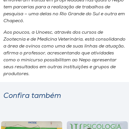
envolveram visitas em propriedades nas quais o Nepo
Museu
tem parcerias para a realização de trabalhos de
pesquisa – uma delas no Rio Grande do Sul e outra em
Unoesc
Chapecó.
Store
Aos poucos, a Unoesc, através dos cursos de
Zootecnia e de Medicina Veterinária, está consolidando
a área de ovinos como uma de suas linhas de atuação,
afirma o professor, acrescentando que atividades
Selecione
o idioma
como o minicurso possibilitam ao Nepo apresentar
seus resultados em outras instituições e grupos de
produtores.
A+
A-
Confira também