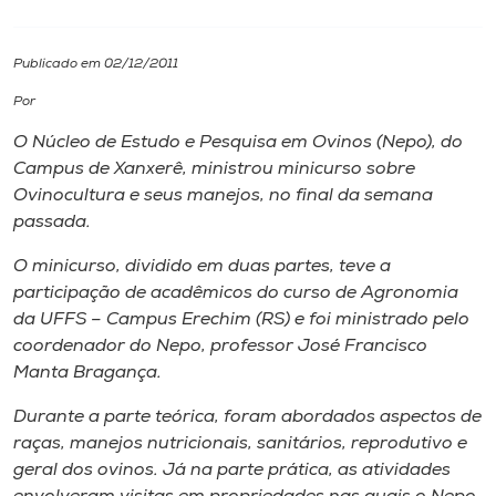
I.nova
Publicado em 02/12/2011
Por
Diplomados
O Núcleo de Estudo e Pesquisa em Ovinos (Nepo), do
Campus de Xanxerê, ministrou minicurso sobre
Cultura
Ovinocultura e seus manejos, no final da semana
passada.
CPA
O minicurso, dividido em duas partes, teve a
participação de acadêmicos do curso de Agronomia
Biblioteca
da UFFS – Campus Erechim (RS) e foi ministrado pelo
coordenador do Nepo, professor José Francisco
Manta Bragança.
Editora
Durante a parte teórica, foram abordados aspectos de
Rádio
raças, manejos nutricionais, sanitários, reprodutivo e
geral dos ovinos. Já na parte prática, as atividades