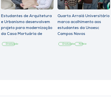
Estudantes de Arquitetura
Quarto Arraiá Universitário
e Urbanismo desenvolvem
marca acolhimento aos
projeto para modernização
estudantes da Unoesc
da Casa Mortuária de
Campos Novos
Tangará
Graduação
Graduação
Notícia