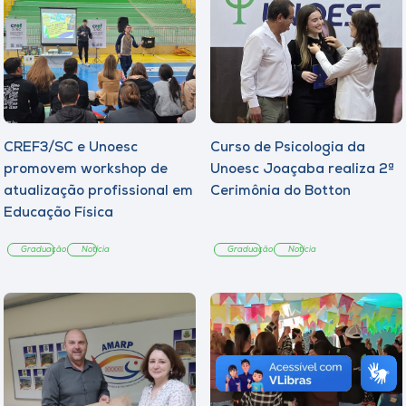
CREF3/SC e Unoesc
Curso de Psicologia da
promovem workshop de
Unoesc Joaçaba realiza 2ª
atualização profissional em
Cerimônia do Botton
Educação Física
Graduação
Notícia
Graduação
Notícia