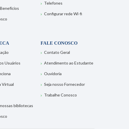
Telefones
 Benefícios
Configurar rede Wi-fi
osco
TECA
FALE CONOSCO
tação
Contato Geral
os Usuários
Atendimento ao Estudante
nciona
Ouvidoria
a Virtual
Seja nosso Fornecedor
Trabalhe Conosco
nossas bibliotecas
osco