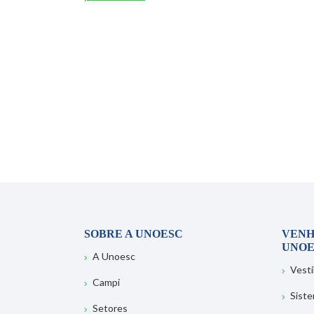
SOBRE A UNOESC
VENH
UNOE
A Unoesc
Vesti
Campi
Sist
Setores