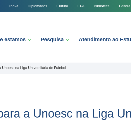
I.nova
Diplomados
Cultura
CPA
Biblioteca
Editora
e estamos
Pesquisa
Atendimento ao Est
a Unoesc na Liga Universitária de Futebol
para a Unoesc na Liga Uni