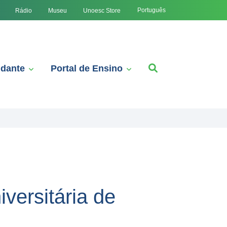
Português
Rádio
Museu
Unoesc Store
udante
Portal de Ensino
versitária de