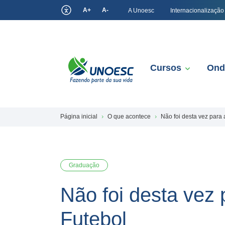
A+
A-
A Unoesc
Internacionalização
Cursos
Ond
Página inicial
O que acontece
Não foi desta vez para 
Graduação
Não foi desta vez 
Futebol