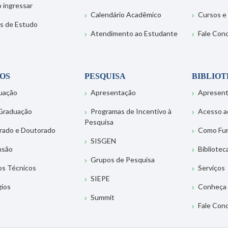
 ingressar
Calendário Acadêmico
Cursos e
s de Estudo
Atendimento ao Estudante
Fale Con
OS
PESQUISA
BIBLIO
uação
Apresentação
Apresen
Graduação
Programas de Incentivo à
Acesso a
Pesquisa
rado e Doutorado
Como Fu
SISGEN
nsão
Bibliotec
Grupos de Pesquisa
os Técnicos
Serviços
SIEPE
gios
Conheça 
Summit
Fale Con