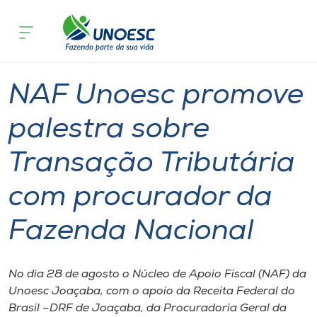
Página
O que
NAF Unoesc promove palestra sobre Transação
inicial
acontece
procurador da Fazenda Nacional
Cursos
Graduação
Palestra
Joaçaba
Onde estamos
NAF Unoesc promove
Pesquisa
palestra sobre
Transação Tributária
Atendimento ao Estudante
com procurador da
Portal de Ensino
Fazenda Nacional
A
Unoesc
No dia 28 de agosto o Núcleo de Apoio Fiscal (NAF) da
Unoesc Joaçaba, com o apoio da Receita Federal do
Internacionalização
Brasil –DRF de Joaçaba, da Procuradoria Geral da