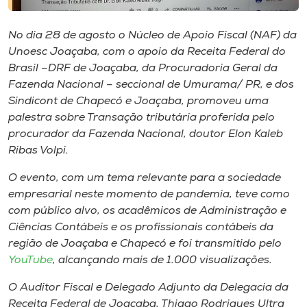
Museu
No dia 28 de agosto o Núcleo de Apoio Fiscal (NAF) da
Unoesc
Unoesc Joaçaba, com o apoio da Receita Federal do
Store
Brasil –DRF de Joaçaba, da Procuradoria Geral da
Fazenda Nacional – seccional de Umurama/ PR, e dos
Sindicont de Chapecó e Joaçaba, promoveu uma
palestra sobre Transação tributária proferida pelo
Selecione
procurador da Fazenda Nacional, doutor Elon Kaleb
o idioma
Ribas Volpi.
O evento, com um tema relevante para a sociedade
empresarial neste momento de pandemia, teve como
A+
com público alvo, os acadêmicos de Administração e
A-
Ciências Contábeis e os profissionais contábeis da
região de Joaçaba e Chapecó e foi transmitido pelo
YouTube
, alcançando mais de 1.000 visualizações.
O Auditor Fiscal e Delegado Adjunto da Delegacia da
Receita Federal de Joaçaba, Thiago Rodrigues Ultra