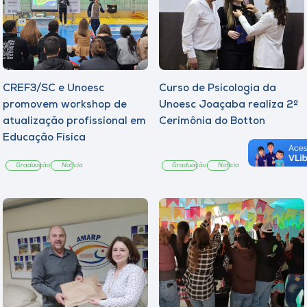
CREF3/SC e Unoesc
Curso de Psicologia da
promovem workshop de
Unoesc Joaçaba realiza 2ª
atualização profissional em
Cerimônia do Botton
Educação Física
Graduação
Notícia
Graduação
Notícia