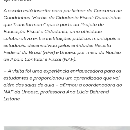
Museu
A escola está inscrita para participar do Concurso de
Quadrinhos “Heróis da Cidadania Fiscal: Quadrinhos
Unoesc
que Transformam” que é parte do Projeto de
Store
Educação Fiscal e Cidadania, uma atividade
colaborativa entre instituições públicas municipais e
estaduais, desenvolvido pelas entidades Receita
Federal do Brasil (RFB) e Unoesc por meio do Núcleo
Selecione
de Apoio Contábil e Fiscal (NAF).
o idioma
— A visita foi uma experiência enriquecedora para os
estudantes e proporcionou um aprendizado que vai
além das salas de aula — afirmou a coordenadora do
A+
NAF da Unoesc, professora Ana Lúcia Behrend
A-
Listone.