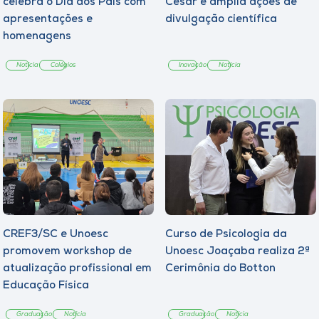
celebra o Dia dos Pais com
César e amplia ações de
apresentações e
divulgação científica
homenagens
Notícia
Colégios
Inovação
Notícia
CREF3/SC e Unoesc
Curso de Psicologia da
promovem workshop de
Unoesc Joaçaba realiza 2ª
atualização profissional em
Cerimônia do Botton
Educação Física
Graduação
Notícia
Graduação
Notícia