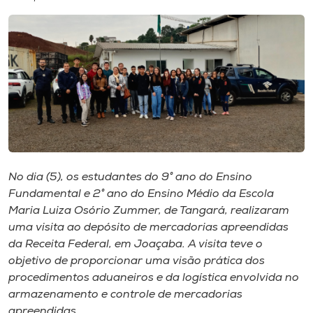
I.nova
Diplomados
Cultura
CPA
No dia (5), os estudantes do 9° ano do Ensino
Fundamental e 2° ano do Ensino Médio da Escola
Biblioteca
Maria Luiza Osório Zummer, de Tangará, realizaram
uma visita ao depósito de mercadorias apreendidas
Editora
da Receita Federal, em Joaçaba. A visita teve o
objetivo de proporcionar uma visão prática dos
procedimentos aduaneiros e da logística envolvida no
Rádio
armazenamento e controle de mercadorias
apreendidas.