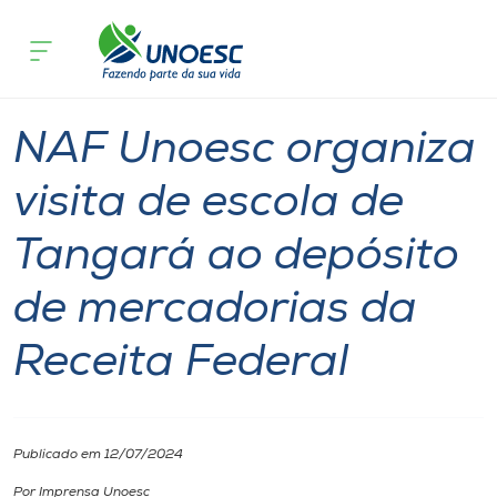
Página inicial
O que acontece
NAF Unoesc organiza visita de escola
Cursos
Notícia
Joaçaba
Onde estamos
NAF Unoesc organiza
Pesquisa
visita de escola de
Tangará ao depósito
Atendimento ao Estudante
de mercadorias da
Portal de Ensino
Receita Federal
A
Unoesc
Publicado em 12/07/2024
Internacionalização
Por Imprensa Unoesc