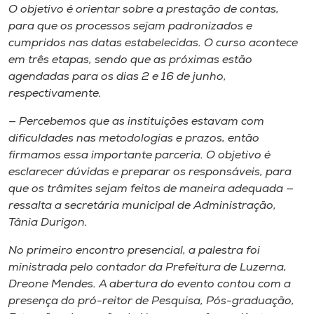
Museu
O objetivo é orientar sobre a prestação de contas,
para que os processos sejam padronizados e
cumpridos nas datas estabelecidas. O curso acontece
Unoesc
em três etapas, sendo que as próximas estão
Store
agendadas para os dias 2 e 16 de junho,
respectivamente.
— Percebemos que as instituições estavam com
Selecione
dificuldades nas metodologias e prazos, então
o idioma
firmamos essa importante parceria. O objetivo é
esclarecer dúvidas e preparar os responsáveis, para
que os trâmites sejam feitos de maneira adequada —
ressalta a secretária municipal de Administração,
A+
Tânia Durigon.
A-
No primeiro encontro presencial, a palestra foi
ministrada pelo contador da Prefeitura de Luzerna,
Dreone Mendes. A abertura do evento contou com a
presença do pró-reitor de Pesquisa, Pós-graduação,