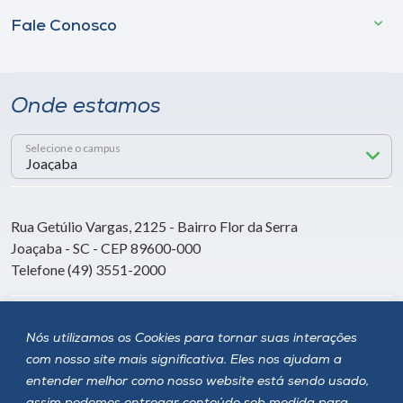
Fale Conosco
Onde estamos
Selecione o campus
Rua Getúlio Vargas, 2125 - Bairro Flor da Serra
Joaçaba - SC - CEP 89600-000
Telefone (49) 3551-2000
Siga a Unoesc
Nós utilizamos os Cookies para tornar suas interações
com nosso site mais significativa. Eles nos ajudam a
entender melhor como nosso website está sendo usado,