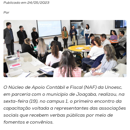
Publicado em 24/05/2023
I.nova
Por
Diplomados
Cultura
CPA
Biblioteca
O Núcleo de Apoio Contábil e Fiscal (NAF) da Unoesc,
em parceria com o município de Joaçaba, realizou, na
Editora
sexta-feira (19), no campus 1, o primeiro encontro da
capacitação voltada a representantes das associações
sociais que recebem verbas públicas por meio de
Rádio
fomentos e convênios.