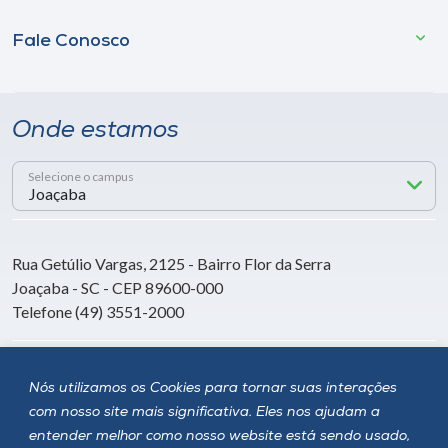
Fale Conosco
Onde estamos
Selecione o campus
Rua Getúlio Vargas, 2125 - Bairro Flor da Serra
Joaçaba - SC - CEP 89600-000
Telefone (49) 3551-2000
Siga a Unoesc
Nós utilizamos os Cookies para tornar suas interações
com nosso site mais significativa. Eles nos ajudam a
entender melhor como nosso website está sendo usado,