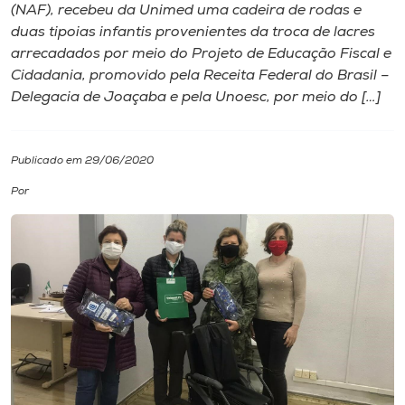
(NAF), recebeu da Unimed uma cadeira de rodas e
duas tipoias infantis provenientes da troca de lacres
I.nova
arrecadados por meio do Projeto de Educação Fiscal e
Cidadania, promovido pela Receita Federal do Brasil –
Diplomados
Delegacia de Joaçaba e pela Unoesc, por meio do […]
Cultura
Publicado em 29/06/2020
Por
CPA
Biblioteca
Editora
Rádio