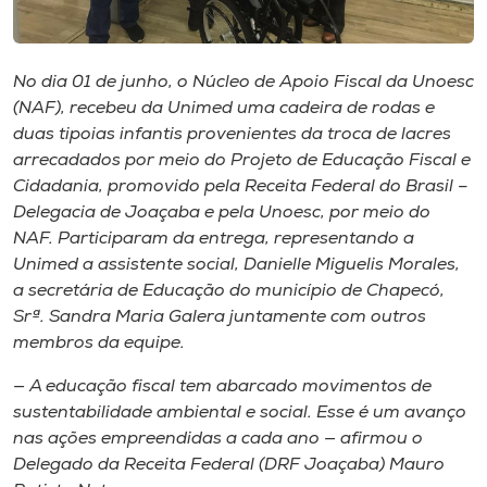
Museu
Unoesc
No dia 01 de junho, o Núcleo de Apoio Fiscal da Unoesc
Store
(NAF), recebeu da Unimed uma cadeira de rodas e
duas tipoias infantis provenientes da troca de lacres
arrecadados por meio do Projeto de Educação Fiscal e
Cidadania, promovido pela Receita Federal do Brasil –
Selecione
Delegacia de Joaçaba e pela Unoesc, por meio do
o idioma
NAF. Participaram da entrega, representando a
Unimed a assistente social, Danielle Miguelis Morales,
a secretária de Educação do município de Chapecó,
Srª. Sandra Maria Galera juntamente com outros
A+
membros da equipe.
A-
— A educação fiscal tem abarcado movimentos de
sustentabilidade ambiental e social. Esse é um avanço
nas ações empreendidas a cada ano — afirmou o
Delegado da Receita Federal (DRF Joaçaba) Mauro