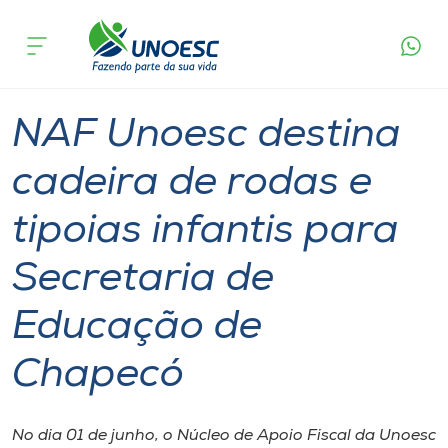
Página
O que
NAF Unoesc destina cadeira de rodas e tipoias
inicial
acontece
infantis para Secretaria de Educação de
Cursos
Chapecó
Graduação
Inserção Social
Chapecó
Onde estamos
NAF Unoesc destina
Pesquisa
cadeira de rodas e
tipoias infantis para
Atendimento ao Estudante
Secretaria de
Portal de Ensino
Educação de
A
Chapecó
Unoesc
Internacionalização
No dia 01 de junho, o Núcleo de Apoio Fiscal da Unoesc