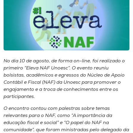
I.nova
Diplomados
Cultura
No dia 10 de agosto, de forma on-line, foi realizado o
CPA
primeiro “Eleva NAF Unoesc”. O evento reuniu
bolsistas, acadêmicos e egressos do Núcleo de Apoio
Contábil e Fiscal (NAF) da Unoesc para promover o
Biblioteca
engajamento e a troca de conhecimentos entre os
participantes.
Editora
O encontro contou com palestras sobre temas
relevantes para o NAF, como “A importância da
Rádio
educação fiscal e social” e “O papel do NAF na
comunidade”, que foram ministradas pelo delegado da