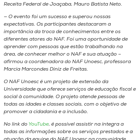
Museu
Receita Federal de Joaçaba, Mauro Batista Neto.
— O evento foi um sucesso e superou nossas
Unoesc
expectativas. Os participantes destacaram a
Store
importância da troca de conhecimentos entre os
diferentes atores do NAF. Foi uma oportunidade de
aprender com pessoas que estão trabalhando na
área, de conhecer melhor o NAF e sua atuação –
Selecione
afirmou a coordenadora do NAF Unoesc, professora
o idioma
Marcia Marcondes Diniz de Freitas.
O NAF Unoesc é um projeto de extensão da
Universidade que oferece serviços de educação fiscal e
A+
social à comunidade. O projeto atende pessoas de
A-
todas as idades e classes sociais, com o objetivo de
promover a cidadania e a inclusão.
No link do
YouTube
, é possível assistir na íntegra a
todas as informações sobre os serviços prestados e a
atuação da equipe do NAF Unoesc na comunidade.