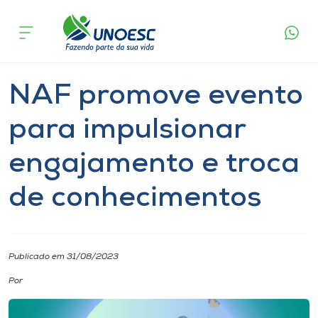
Página
O que
NAF promove evento para impulsionar
inicial
acontece
engajamento e troca de conhecimentos
Cursos
Notícia
Notícia de evento
Onde estamos
NAF promove evento
Pesquisa
para impulsionar
engajamento e troca
Atendimento ao Estudante
de conhecimentos
Portal de Ensino
A
Publicado em 31/08/2023
Unoesc
Por
Internacionalização