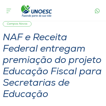
Página
O que
NAF e Receita Federal entregam premiação do
inicial
acontece
projeto Educação Fiscal para Secretarias de
Cursos
Educação
Graduação
Inserção Social
Joaçaba
Capinzal
Onde estamos
Campos Novos
NAF e Receita
Pesquisa
Federal entregam
Atendimento ao Estudante
premiação do projeto
Portal de Ensino
Educação Fiscal para
Secretarias de
A
Unoesc
Educação
Internacionalização