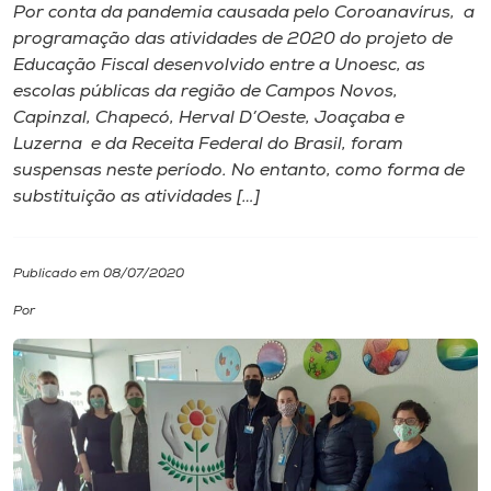
Por conta da pandemia causada pelo Coroanavírus, a
programação das atividades de 2020 do projeto de
I.nova
Educação Fiscal desenvolvido entre a Unoesc, as
escolas públicas da região de Campos Novos,
Diplomados
Capinzal, Chapecó, Herval D’Oeste, Joaçaba e
Luzerna e da Receita Federal do Brasil, foram
suspensas neste período. No entanto, como forma de
Cultura
substituição as atividades […]
CPA
Publicado em 08/07/2020
Biblioteca
Por
Editora
Rádio