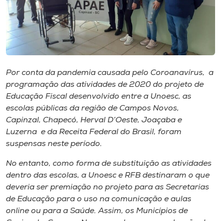
Museu
Unoesc
Store
Por conta da pandemia causada pelo Coroanavírus, a
programação das atividades de 2020 do projeto de
Selecione
Educação Fiscal desenvolvido entre a Unoesc, as
o idioma
escolas públicas da região de Campos Novos,
Capinzal, Chapecó, Herval D’Oeste, Joaçaba e
Luzerna e da Receita Federal do Brasil, foram
suspensas neste período.
A+
A-
No entanto, como forma de substituição as atividades
dentro das escolas, a Unoesc e RFB destinaram o que
deveria ser premiação no projeto para as Secretarias
de Educação para o uso na comunicação e aulas
online ou para a Saúde. Assim, os Municípios de