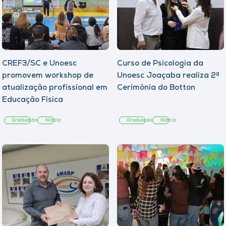
CREF3/SC e Unoesc
Curso de Psicologia da
promovem workshop de
Unoesc Joaçaba realiza 2ª
atualização profissional em
Cerimônia do Botton
Educação Física
Graduação
Notícia
Graduação
Notícia